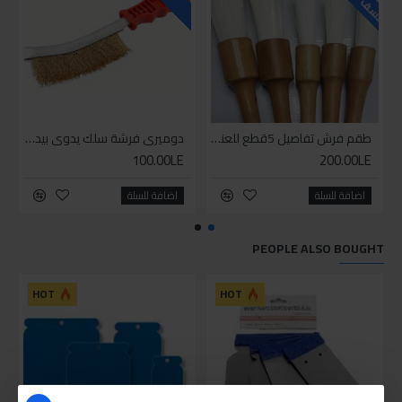
طقم فرش تفاصيل 5قطع للعناية بالسيارات
دوميري فرشة سلك يدوي بيد بلاستيك
100.00LE
200.00LE
اضافة للسلة
اضافة للسلة
PEOPLE ALSO BOUGHT
HOT
HOT