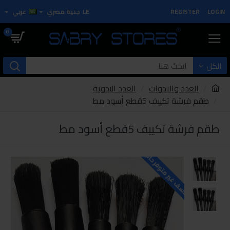
LOGIN
REGISTER
LE
جنية مصري
عربي
0
الكل
العدد والادوات
العدد اليدوية
طقم فرشة تكييف 5قطع أسود مط
طقم فرشة تكييف 5قطع أسود مط
للاسف غير متوفر حاليا