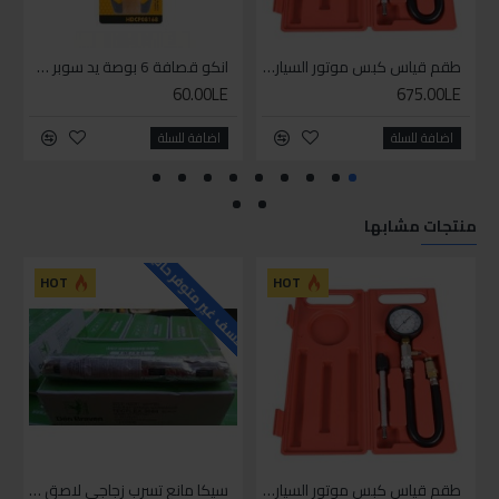
طقم قياس كبس موتور السياره 3 ق
انكو قصافة 6 بوصة يد سوبر وان
60.00LE
675.00LE
اضافة للسلة
اضافة للسلة
منتجات مشابها
للاسف غير متوفر حاليا
HOT
HOT
طقم قياس كبس موتور السياره 3 ق
سيكا مانع تسرب زجاجي لاصق اسود 600 مل