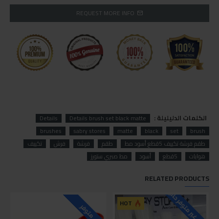
REQUEST MORE INFO
الكلمات الدليليلة :
Details
Details brush set black matte
brushes
sabry stores
matte
black
set
brush
طقم فرشة تكييف 5قطع أسود مط
طقم
فرشة
فرش
تكييف
هوايات
5قطع
أسود
مط صبري ستورز
RELATED PRODUCTS
للاسف غير متوفر حاليا
HOT
متوفر