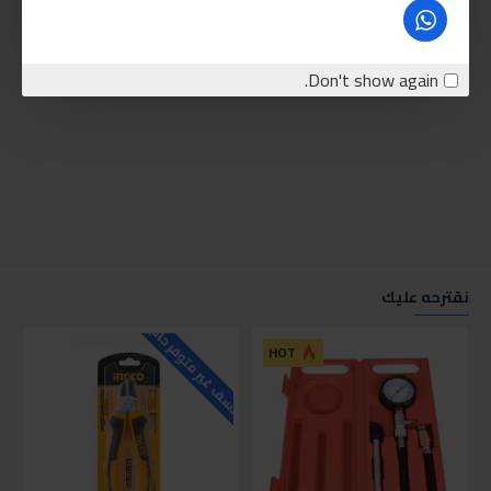
Don't show again.
نقترحه عليك
للاسف غير متوفر حاليا
للاسف
HOT