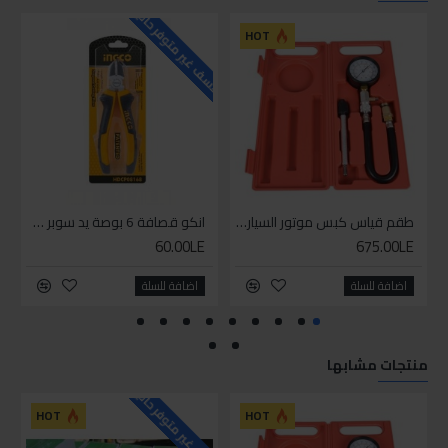
للاسف غير متوفر حاليا
للاسف
HOT
طقم قياس كبس موتور السياره 3 ق
انكو قصافة 6 بوصة يد سوبر وان
60.00LE
675.00LE
اضافة للسلة
اضافة للسلة
منتجات مشابها
للاسف غير متوفر حاليا
HOT
HOT