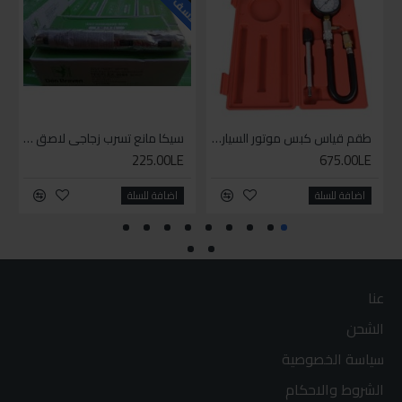
طقم قياس كبس موتور السياره 3 ق
سيكا مانع تسرب زجاجي لاصق اسود 600 مل
225.00LE
675.00LE
اضافة للسلة
اضافة للسلة
عنا
الشحن
سياسة الخصوصية
الشروط والاحكام