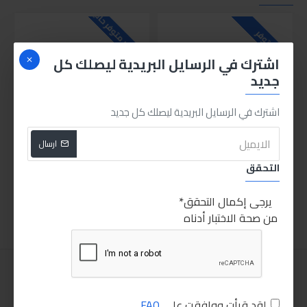
للاسف غير متوفر حاليا
للاسف
متوفر
اشترك في الرسايل البريدية ليصلك كل
جديد
اشترك في الرسايل البريدية ليصلك كل جديد
ارسال
توتال طقم مفكات متعدد 13 قطعة يد متحركة
فيشة احمال دكر لوك
التحقق
25.00LE
170.00LE
يرجى إكمال التحقق
اضافة للسلة
اضافة للسلة
من صحة الاختبار أدناه
لقد قرأت ووافقت على
FAQ