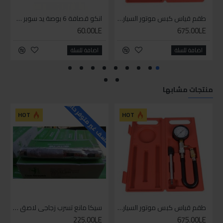
طقم قياس كبس موتور السياره 3 ق
انكو قصافة 6 بوصة يد سوبر وان
60.00LE
675.00LE
اضافة للسلة
اضافة للسلة
منتجات مشابها
للاسف غير متوفر حاليا
HOT
HOT
طقم قياس كبس موتور السياره 3 ق
سيكا مانع تسرب زجاجي لاصق اسود 600 مل
225.00LE
675.00LE