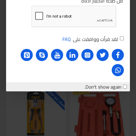
من صحة الاختبار أدناه
لقد قرأت ووافقت على
FAQ
نقترحه عليك
للاسف غير متوفر حاليا
للاسف
Don't show again.
HOT