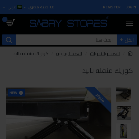
LOGIN
REGISTER
LE
جنية مصري
عربي
0
الكل
العدد والادوات
العدد اليدوية
كوريك منفله باليد
كوريك منفله باليد
NEW
متوفر