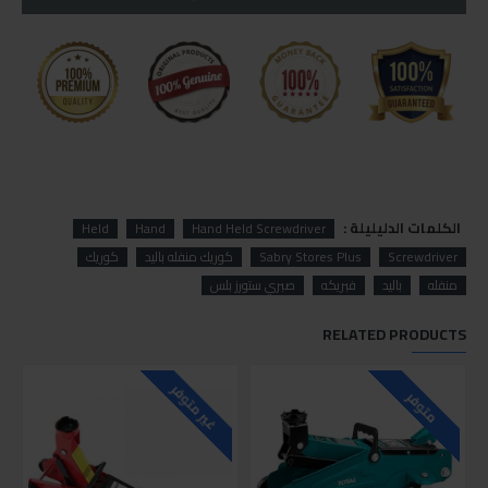
الكلمات الدليليلة :
Held
Hand
Hand Held Screwdriver
Screwdriver
Sabry Stores Plus
كوريك منفله باليد
كوريك
منفله
باليد
فبريكه
صبري ستورز بلس
RELATED PRODUCTS
غير متوفر
متوفر