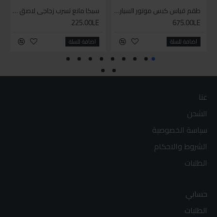
طقم قياس كبس موتور السياره 3 ق
سيكا مانع تسرب زجاجي لاصق اسود 600 مل
225.00LE
675.00LE
اضافة للسلة
اضافة للسلة
عنا
الشحن
سياسة الخصوصية
الشروط والاحكام
الطلبات
حسابي
الطلبات