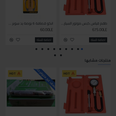
طقم قياس كبس موتور السياره 3 ق
انكو قصافة 6 بوصة يد سوبر وان
60.00LE
675.00LE
اضافة للسلة
اضافة للسلة
منتجات مشابها
للاسف غير متوفر حاليا
HOT
HOT