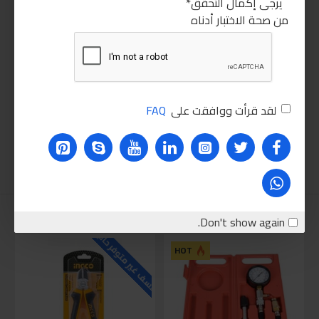
يرجى إكمال التحقق
من صحة الاختبار أدناه
لقد قرأت ووافقت على
FAQ
نقترحه عليك
Don't show again.
للاسف غير متوفر حاليا
للاسف
HOT