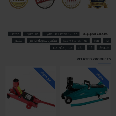
الكلمات الدليليلة :
Piston
Hydraulic
Hydraulic Piston 12 Ton
12
Ton
Sabry Stores Plus
مكبس هدروليك 12طن
مكبس
هدروليك
12
طن
صبري ستورز بلس
RELATED PRODUCTS
غير متوفر
متوفر