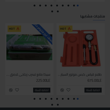
منتجات مشابها
للاسف غير متوفر حاليا
HOT
HOT
طقم قياس كبس موتور السياره 3 ق
سيكا مانع تسرب زجاجي لاصق اسود 600 مل
225.00LE
675.00LE
اضافة للسلة
اضافة للسلة