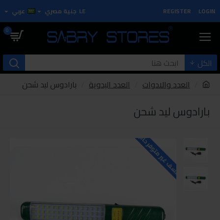
LOGIN
REGISTER
LE
جنية مصري
عربي
0
الكل
العدد والادوات
العدد اليدوية
بارادوس ليد شحن
بارادوس ليد شحن
للاسف غير متوفر حاليا