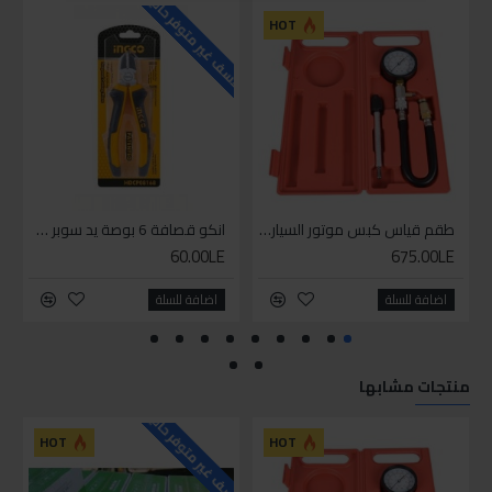
للاسف غير متوفر حاليا
للاسف
HOT
طقم قياس كبس موتور السياره 3 ق
انكو قصافة 6 بوصة يد سوبر وان
60.00LE
675.00LE
اضافة للسلة
اضافة للسلة
منتجات مشابها
للاسف غير متوفر حاليا
HOT
HOT