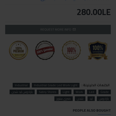
280.00LE
REQUEST MORE INFO
الكلمات الدليليلة :
Industrial
Industrial Grade Led Work Light
Grade
Led
Work
Light
Sabry Stores
بارادوس ليد شحن
بارادوس
ليد
شحن
صبري ستورز
PEOPLE ALSO BOUGHT