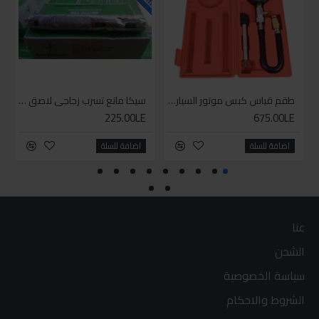
طقم قياس كبس موتور السياره 3 ق
سيكا مانع تسرب زجاجي لاصق اسود 600 مل
225.00LE
675.00LE
اضافة للسلة
اضافة للسلة
عنا
الشحن
سياسة الخصوصية
الشروط والاحكام