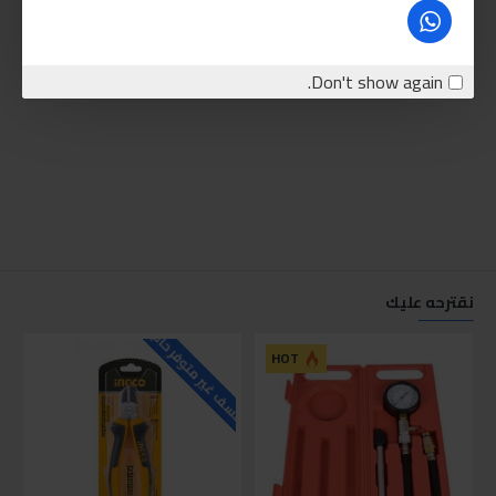
Don't show again.
نقترحه عليك
للاسف غير متوفر حاليا
للاسف
HOT