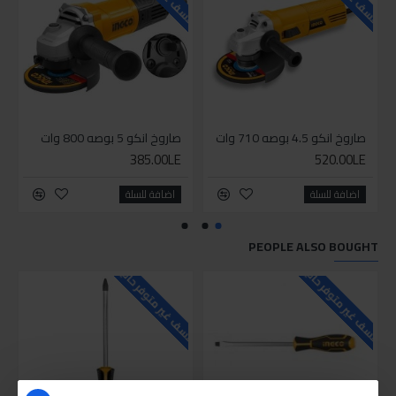
صاروخ انكو 4.5 بوصه 710 وات
صاروخ انكو 5 بوصه 800 وات
385.00LE
520.00LE
اضافة للسلة
اضافة للسلة
PEOPLE ALSO BOUGHT
للاسف غير متوفر حاليا
للاسف غير متوفر حاليا