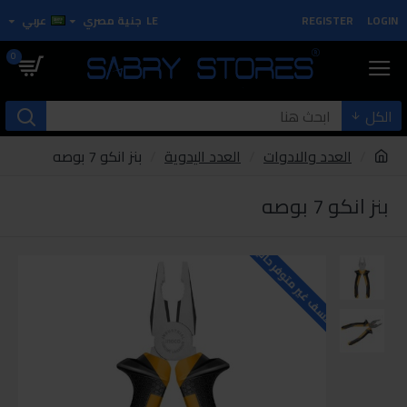
LOGIN
REGISTER
LE
جنية مصري
عربي
0
الكل
العدد والادوات
العدد اليدوية
بنز انكو 7 بوصه
بنز انكو 7 بوصه
للاسف غير متوفر حاليا