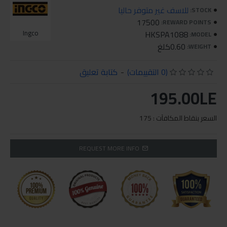
للاسف غير متوفر حاليا
STOCK:
17500
REWARD POINTS:
Ingco
HKSPA1088
MODEL:
0.60كلغ
WEIGHT:
(0 التقييمات)
-
كتابة تعليق
195.00LE
السعر بنقاط المكافآت : 175
REQUEST MORE INFO