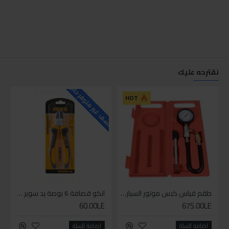
نقترحه عليك
للاسف غير متوفر حاليا
للاسف
HOT
طقم قياس كبس موتور السياره 3 ق
انكو قصافة 6 بوصة يد سوبر وان
60.00LE
675.00LE
اضافة للسلة
اضافة للسلة