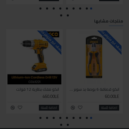
منتجات مشابها
للاسف غير متوفر حاليا
للاسف غير متوفر حاليا
للاسف
انكو قصافة 6 بوصة يد سوبر وان
انكو مفك بطارية 12 فولت
460.00LE
60.00LE
اضافة للسلة
اضافة للسلة