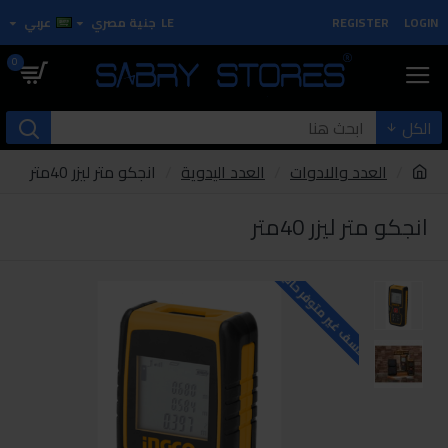
LOGIN
REGISTER
LE
جنية مصري
عربي
0
الكل
العدد والادوات
العدد اليدوية
انجكو متر ليزر 40متر
انجكو متر ليزر 40متر
للاسف غير متوفر حاليا