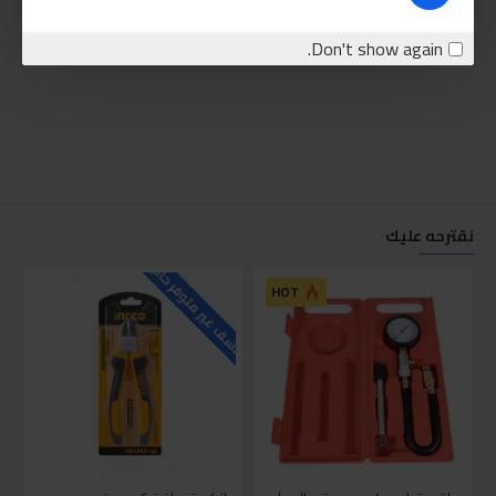
Don't show again.
نقترحه عليك
للاسف غير متوفر حاليا
للاسف
HOT