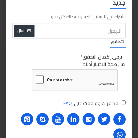
جديد
بلاور انكو 400 وات
صاروخ انكو 4.5 بوصه 710 وات
520.00LE
275.00LE
اشترك في الرسايل البريدية ليصلك كل جديد
اضافة للسلة
اضافة للسلة
ارسال
التحقق
يرجى إكمال التحقق
من صحة الاختبار أدناه
لقد قرأت ووافقت على
FAQ