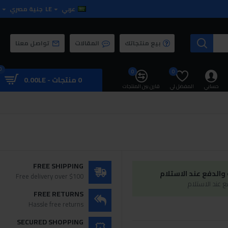
عربي
LE
جنية مصري
بيع منتجاتك
المقالات
تواصل معنا
0
0
0
0 منتجات - 0.00LE
حسابي
المفضل لي
قارن بين المنتجات
FREE SHIPPING
الدفع عند الاستلام
Free delivery over $100
 عند الاستلام
FREE RETURNS
Hassle free returns
SECURED SHOPPING