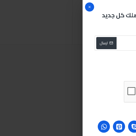
صلك كل جديد
5بوصة
صبري ستورز
ارسال