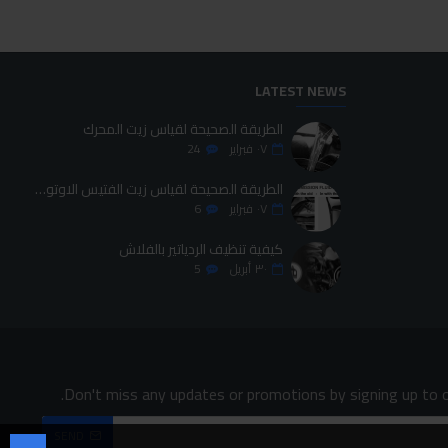
LATEST NEWS
الطريقة الصحيحة لقياس زيت المحرك
٠٧
فبراير
24
الطريقة الصحيحة لقياس زيت الفتيس الاوتوماتيك
٠٧
فبراير
6
كيفية تنظيف الردياتير بالفلاش
٣٠
أبريل
5
Don't miss any updates or promotions by signing up to o
SEND