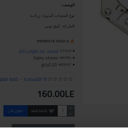
الوصف:
نوع المعدات اليدوية: زرادية
الماركة: كينج توني
PRODUCTS SOLD: 0
للاسف غير متوفر حاليا
STOCK:
Sabry stores
MODEL:
0.20كلغ
WEIGHT:
(0 التقييمات)
-
كتابة تعلي
160.00LE
اضافة للسلة
اشتري الان