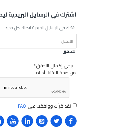
REQUEST MORE INFO
اشترك في الرسايل البريدية لي
اشترك في الرسايل البريدية ليصلك كل جديد
Grip
Plier
5"
Sabry Stores.كينج توني كلابة 5بوصة
كينج توني
كلابة
التحقق
يرجى إكمال التحقق
من صحة الاختبار أدناه
لقد قرأت ووافقت على
FAQ