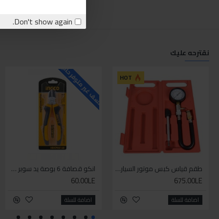
Don't show again.
نقترحه عليك
للاسف غير متوفر حاليا
ل
HOT
طقم قياس كبس موتور السياره 3 ق
انكو قصافة 6 بوصة يد سوبر وان
60.00LE
675.00LE
اضافة للسلة
اضافة للسلة