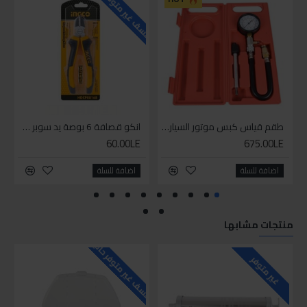
للاسف غير متوفر حاليا
للاسف
طقم قياس كبس موتور السياره 3 ق
انكو قصافة 6 بوصة يد سوبر وان
60.00LE
675.00LE
اضافة للسلة
اضافة للسلة
منتجات مشابها
للاسف غير متوفر حاليا
للاسف
غير متوفر