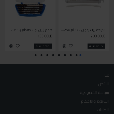
سرنجة زيت يدوى 1/2 لتر 9BT250
طقم ايزي اوت 5قطع 11205SQ
135.00LE
200.00LE
اضافة للسلة
اضافة للسلة
عنا
الشحن
سياسة الخصوصية
الشروط والاحكام
الطلبات