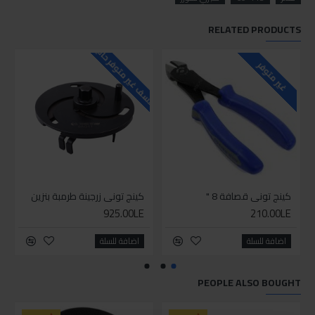
RELATED PRODUCTS
للاسف غير متوفر حاليا
للاسف
غير متوفر
كينج توني قصافة 8 "
كينج توني زرجينة طرمبة بنزين
925.00LE
210.00LE
اضافة للسلة
اضافة للسلة
PEOPLE ALSO BOUGHT