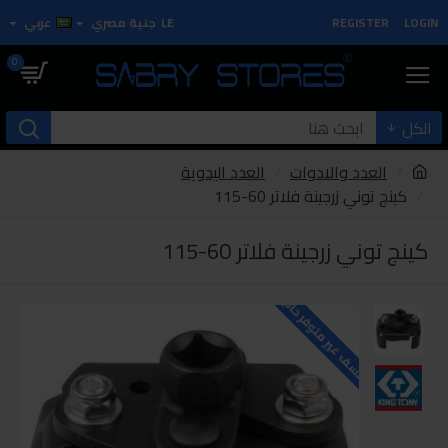
LOGIN
REGISTER
LE
جنية مصري
عربي
0
الكل
العدد والادوات
العدد اليدوية
كينج توني زرجينة فلاتر 60-115
كينج توني زرجينة فلاتر 60-115
للاسف غير متوفر حاليا