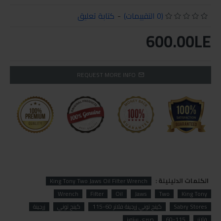
(0 التقييمات)
-
كتابة تعليق
600.00LE
REQUEST MORE INFO
الكلمات الدليليلة :
King Tony Two Jaws Oil Filter Wrench
Wrench
Filter
Oil
Jaws
Two
King Tony
Sabry Stores
كينج توني زرجينة فلاتر 60-115
كينج توني
زرجينة
فلاتر
60-115
صبري ستورز