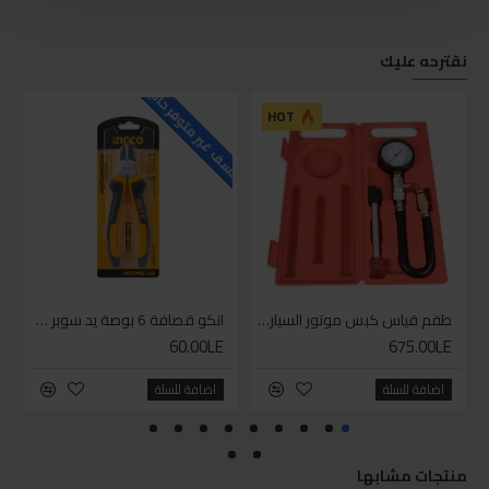
نقترحه عليك
للاسف غير متوفر حاليا
للاسف
HOT
طقم قياس كبس موتور السياره 3 ق
انكو قصافة 6 بوصة يد سوبر وان
60.00LE
675.00LE
اضافة للسلة
اضافة للسلة
منتجات مشابها