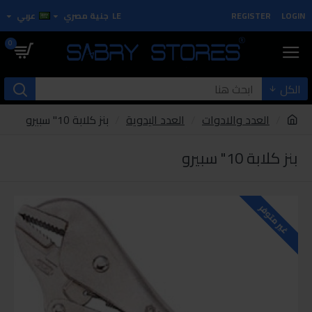
LOGIN
REGISTER
LE
جنية مصري
عربي
0
الكل
العدد والادوات
العدد اليدوية
بنز كلابة 10" سبيرو
بنز كلابة 10" سبيرو
غير متوفر