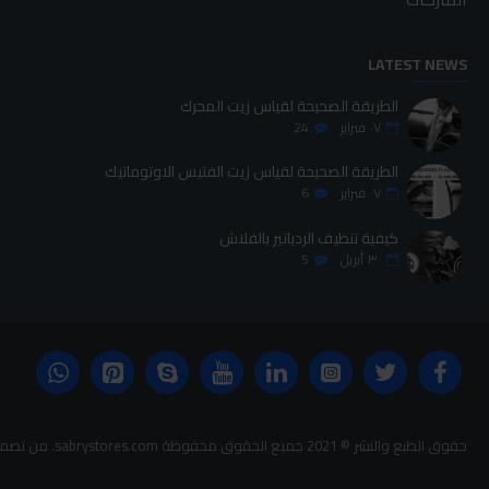
LATEST NEWS
الطريقة الصحيحة لقياس زيت المحرك
٠٧
فبراير
24
الطريقة الصحيحة لقياس زيت الفتيس الاوتوماتيك
٠٧
فبراير
6
كيفية تنظيف الردياتير بالفلاش
٣٠
أبريل
5
حقوق الطبع والنشر © 2021 جميع الحقوق محفوظة sabrystores.com. من تصميم-