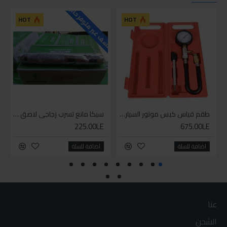
للاسف غير متوفر حاليا
HOT
HOT
طقم قياس كبس موتور السياره 3 ق
سيكا مانع تسرب زجاجي لاصق اسود 600 مل
225.00LE
675.00LE
اضافة للسلة
اضافة للسلة
عنا
الشحن