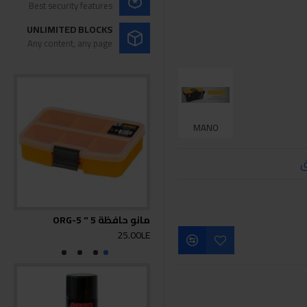
Best security features
UNLIMITED BLOCKS
Any content, any page
MANO
ق
مانو حافظة 5 " ORG-5
مانو ح
0LE
25.00LE