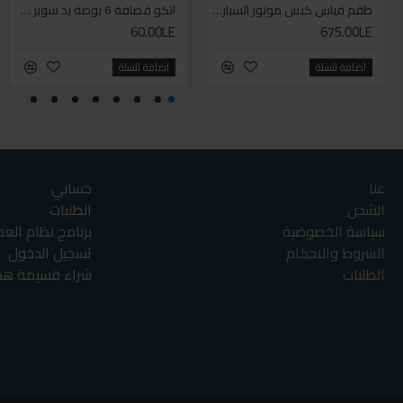
طقم قياس كبس موتور السياره 3 ق
انكو قصافة 6 بوصة يد سوبر وان
60.00LE
675.00LE
اضافة للسلة
اضافة للسلة
عنا
حسابي
الشحن
الطلبات
سياسة الخصوصية
برنامج نظام الع
الشروط والاحكام
تسجيل الدخول
الطلبات
شراء قسيمة هدا