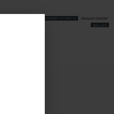
الكلمات الدليليلة :
GANIZER
MANO
MANO ORGANIZER 13" ORG-13
صبري ستورز