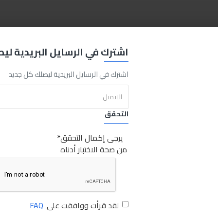
OR
13"
ORG-13
Sabry Stores
مانو حافظة 13 بوصة برتقالي
مانو
ح
اشترك في الرسايل البريدية لي
اشترك في الرسايل البريدية ليصلك كل جديد
التحقق
يرجى إكمال التحقق
من صحة الاختبار أدناه
لقد قرأت ووافقت على
FAQ