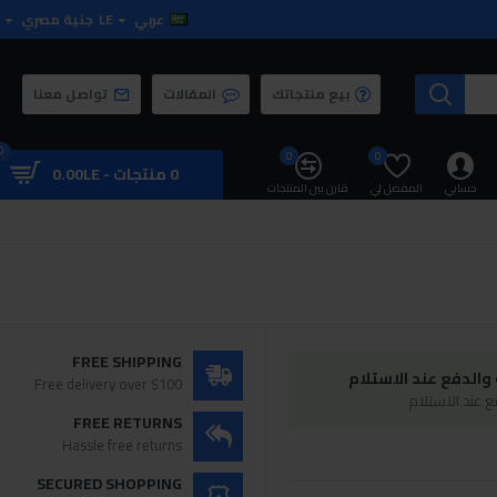
عربي
LE
جنية مصري
بيع منتجاتك
المقالات
تواصل معنا
0
0
0
0 منتجات - 0.00LE
حسابي
المفضل لي
قارن بين المنتجات
FREE SHIPPING
الدفع عند الاستلام
Free delivery over $100
 عند الاستلام
FREE RETURNS
Hassle free returns
SECURED SHOPPING