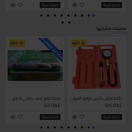
اضافة للسلة
اضافة للسلة
منتجات مشابها
للاسف غير متوفر حاليا
HOT
HOT
طقم قياس كبس موتور السياره 3 ق
سيكا مانع تسرب زجاجي لاصق اسود 600 مل
225.00LE
675.00LE
اضافة للسلة
اضافة للسلة