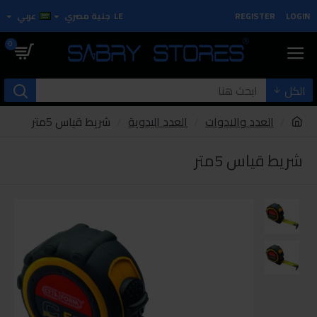
LOGIN
REGISTER
LE
جنية مصري
عربي
0
الكل
العدد والادوات
العدد اليدوية
شريط قياس 5متر
شريط قياس 5متر