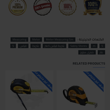
الكلمات الدليليلة :
Measuring
Meter
Meter Measuring 5m
5
m
Sabry Stores
شريط قياس 5متر
شريط
قياس
5
متر
صبري ستورز
RELATED PRODUCTS
للاسف غير متوفر حاليا
للاسف غير متوفر حاليا