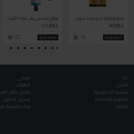
انكو قصافة 6 بوصة يد سوبر وان
توتال مسدس رش مياه 9 أشكال
175.00LE
60.00LE
اضافة للسلة
اضافة للسلة
عنا
حسابي
الشحن
الطلبات
سياسة الخصوصية
برنامج نظام الع
الشروط والاحكام
تسجيل الدخول
الطلبات
شراء قسيمة هدا