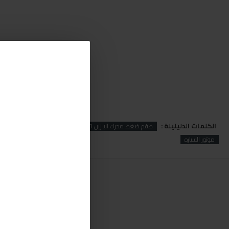
الكلمات الدليليلة :
طقم ضغط محرك البنزين 3 ق
 Compression Test Kit 3pc
موتور السياره