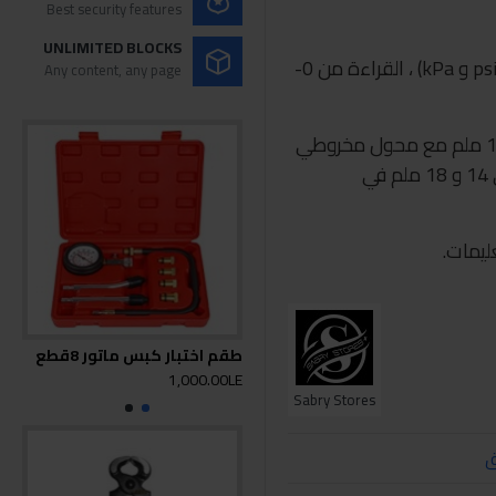
Best security features
UNLIMITED BLOCKS
• مزودة بمقياس Ø65 مم له ميزانان (psi و kPa) ، القراءة من 0-
Any content, any page
• يشتمل على سدادة صلبة قطرها 150 ملم مع محول مخروطي
الشكل ومحول مرن 320 مم مع برغي 14 و 18 ملم في
ليمات.
طقم اختبار كبس ماتور 8قطع
زرج
0LE
1,000.00LE
Sabry Stores
ق