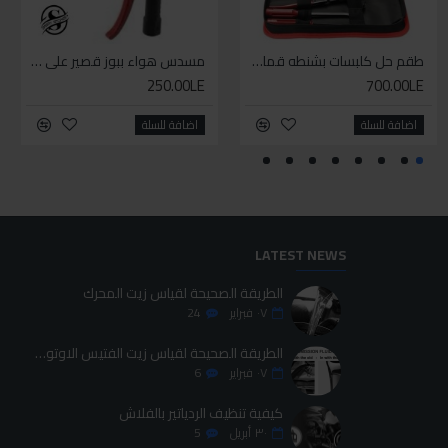
طقم حل كلبسات بشنطه قماش ١٩ قطعه للخدمات الشاقه
طقم حل كلبسات بشنطه قماش ١٩ قطعه للخدمات الشاقه
طقم مبرد 6قطع
مسدس هواء ببوز قصير على كارت
250.00LE
75.00LE
700.00LE
700.00LE
اضافة للسلة
اضافة للسلة
اضافة للسلة
اضافة للسلة
LATEST NEWS
الطريقة الصحيحة لقياس زيت المحرك
٠٧
فبراير
24
الطريقة الصحيحة لقياس زيت الفتيس الاوتوماتيك
٠٧
فبراير
6
كيفية تنظيف الردياتير بالفلاش
٣٠
أبريل
5