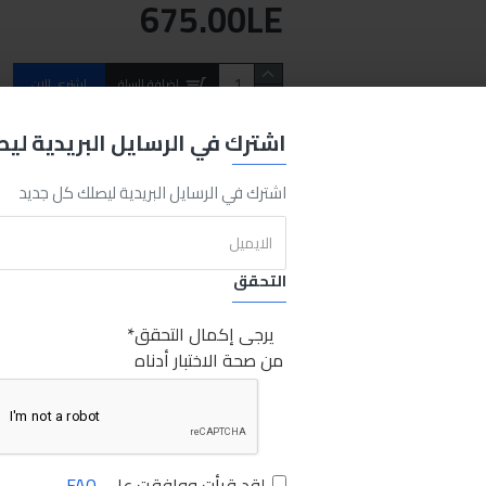
675.00LE
اضافة للسلة
اشتري الان
اشترك في الرسايل البريدية لي
REQUEST MORE INFO
اشترك في الرسايل البريدية ليصلك كل جديد
Petrol Engine
PETROL
Compression
Engine
طقم قياس كبس موتور السياره
التحقق
يرجى إكمال التحقق
من صحة الاختبار أدناه
لقد قرأت ووافقت على
FAQ