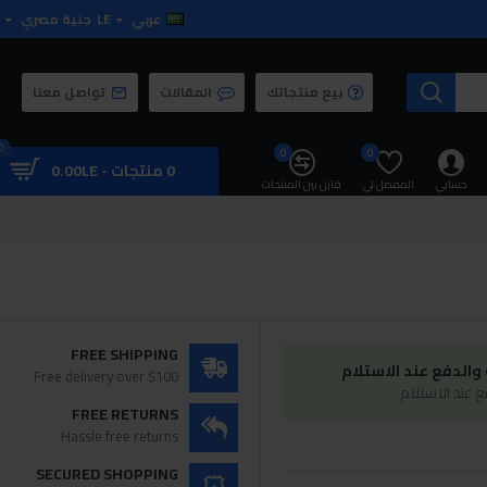
عربي
LE
جنية مصري
بيع منتجاتك
المقالات
تواصل معنا
0
0
0
0 منتجات - 0.00LE
حسابي
المفضل لي
قارن بين المنتجات
FREE SHIPPING
الدفع عند الاستلام
Free delivery over $100
 عند الاستلام
FREE RETURNS
Hassle free returns
SECURED SHOPPING