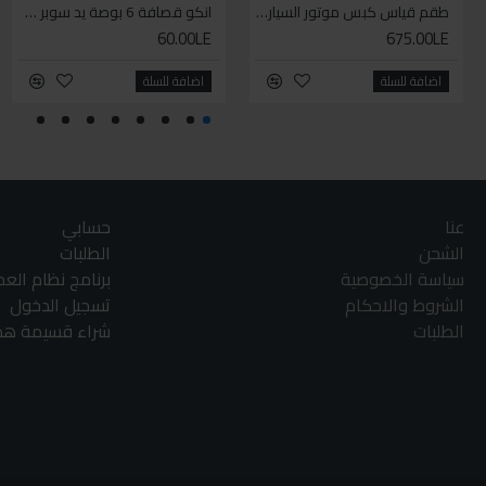
طقم قياس كبس موتور السياره 3 ق
انكو قصافة 6 بوصة يد سوبر وان
60.00LE
675.00LE
اضافة للسلة
اضافة للسلة
عنا
حسابي
الشحن
الطلبات
سياسة الخصوصية
برنامج نظام الع
الشروط والاحكام
تسجيل الدخول
الطلبات
شراء قسيمة هدا