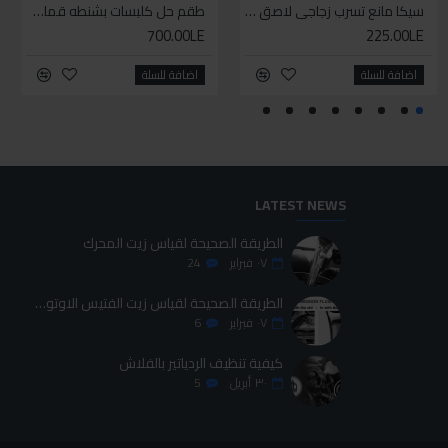
سيليكون متعدد الاستخدام
سيكا مانع تسرب زجاجي لاصق اسود 600 مل
طقم حل كلبسات بشنطه قماش ١٩ قطعه للخدمات الشاقه
طقم حل كلبسات بشنطه قماش ١٩ قطعه للخدمات الشاقه
700.00LE
700.00LE
225.00LE
70.00LE
اضافة للسلة
اضافة للسلة
اضافة للسلة
اضافة للسلة
LATEST NEWS
الطريقة الصحيحة لقياس زيت المحرك
٠٧
فبراير
24
الطريقة الصحيحة لقياس زيت الفتيس الاوتوماتيك
٠٧
فبراير
6
كيفية تنظيف الردياتير بالفلاش
٣٠
أبريل
5