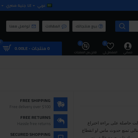
عربي
LE
جنية مصري
بيع منتجاتك
المقالات
تواصل معنا
0
0
0
0 منتجات - 0.00LE
حسابي
المفضل لي
قارن بين المنتجات
FREE SHIPPING
Free delivery over $100
FREE RETURNS
Hassle free returns
مال دكر 3500 وات , 16أمبير/250 فولت حاصلة على براءة اختراع
التالى تمنع حدوث ماس او انقطاع
SECURED SHOPPING
، مواد ذات جودة عالية , تصميم