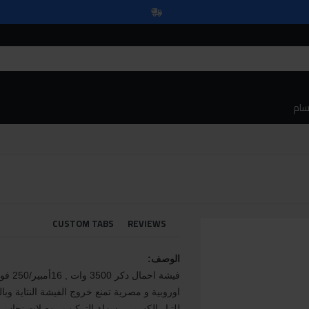
سام
CUSTOM TABS
REVIEWS
الوصف:
فيشة اح
اوروبية و مصرية تمنع خروج الفيشة النتاية وب
للتيار الكهربى , سهلة التركيب , وصلات نحاس 