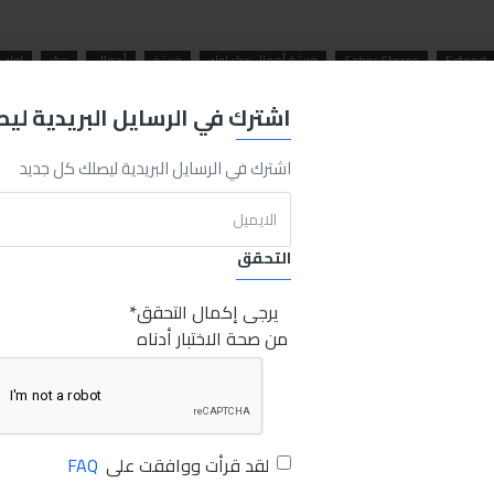
Extend
Sabry Stores
فيشة أحمال دكر لوك
فيشة
أحمال
دكر
لوك
اشترك في الرسايل البريدية لي
اشترك في الرسايل البريدية ليصلك كل جديد
التحقق
يرجى إكمال التحقق
من صحة الاختبار أدناه
لقد قرأت ووافقت على
FAQ