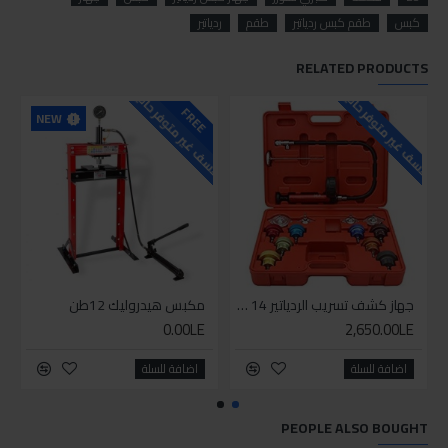
كبس
طقم كبس ردياتير
طقم
ردياتير
RELATED PRODUCTS
للاسف غير متوفر حاليا
للاسف غير متوفر حاليا
FREE
NEW
جهاز كشف تسريب الردياتير 14 قطعة
مكبس هيدروليك 12طن
0.00LE
2,650.00LE
اضافة للسلة
اضافة للسلة
PEOPLE ALSO BOUGHT