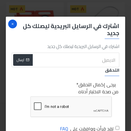
HOT
HOT
اشترك في الرسايل البريدية ليصلك كل
جديد
اشترك في الرسايل البريدية ليصلك كل جديد
ارسال
لاقط مرن كشاف برأس مغناطيس
طقم قياس كبس موتور السياره 3 ق
التحقق
675.00LE
250.00LE
اضافة للسلة
اضافة للسلة
يرجى إكمال التحقق
من صحة الاختبار أدناه
لقد قرأت ووافقت على
FAQ