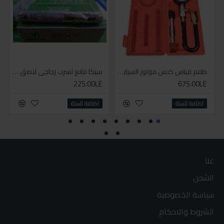
طقم قياس كبس موتور السياره 3 ق
سيكا مانع تسرب زجاجي لاصق اسود 600 مل
225.00LE
675.00LE
اضافة للسلة
اضافة للسلة
عنا
الشحن
سياسة الخصوصية
الشروط والاحكام