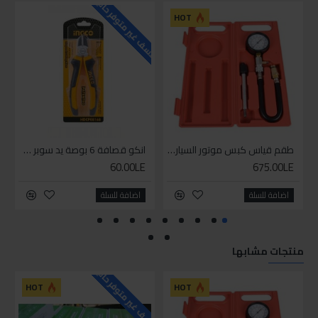
للاسف غير متوفر حاليا
للاسف
HOT
طقم قياس كبس موتور السياره 3 ق
انكو قصافة 6 بوصة يد سوبر وان
60.00LE
675.00LE
اضافة للسلة
اضافة للسلة
منتجات مشابها
للاسف غير متوفر حاليا
HOT
HOT