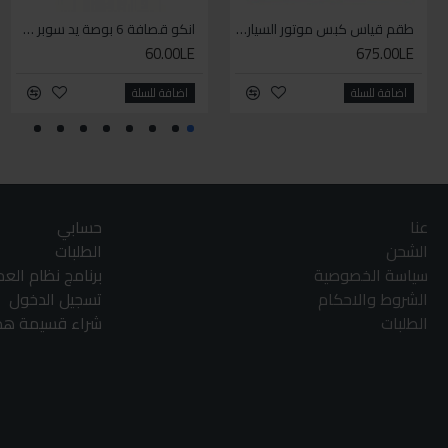
طقم قياس كبس موتور السياره 3 ق
انكو قصافة 6 بوصة يد سوبر وان
60.00LE
675.00LE
اضافة للسلة
اضافة للسلة
عنا
حسابي
الشحن
الطلبات
سياسة الخصوصية
برنامج نظام الع
الشروط والاحكام
تسجيل الدخول
الطلبات
شراء قسيمة هدا