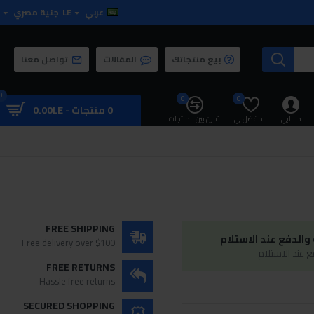
عربي
LE
جنية مصري
بيع منتجاتك
المقالات
تواصل معنا
0
0
0
0 منتجات - 0.00LE
حسابي
المفضل لي
قارن بين المنتجات
FREE SHIPPING
الدفع عند الاستلام
Free delivery over $100
 عند الاستلام
FREE RETURNS
Hassle free returns
SECURED SHOPPING