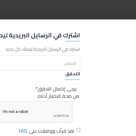
wrench plug
10mm
sabry
sabry stores
مفتاح حرف T10مم
مف
اشترك في الرسايل البريدية لي
اشترك في الرسايل البريدية ليصلك كل جديد
التحقق
يرجى إكمال التحقق
من صحة الاختبار أدناه
لقد قرأت ووافقت على
FAQ