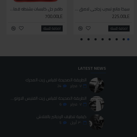
سيليكون متعدد الاستخدام
سيكا مانع تسرب زجاجي لاصق اسود 600 مل
طقم حل كلبسات بشنطه قماش ١٩ قطعه للخدمات الشاقه
طقم حل كلبسات بشنطه قماش ١٩ قطعه للخدمات الشاقه
700.00LE
700.00LE
225.00LE
70.00LE
اضافة للسلة
اضافة للسلة
اضافة للسلة
اضافة للسلة
LATEST NEWS
الطريقة الصحيحة لقياس زيت المحرك
٠٧
فبراير
24
الطريقة الصحيحة لقياس زيت الفتيس الاوتوماتيك
٠٧
فبراير
6
كيفية تنظيف الردياتير بالفلاش
٣٠
أبريل
5