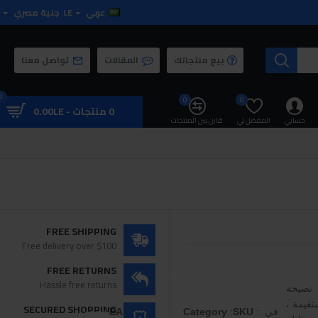
عربي
LE
جنية مصري
بيع منتجاتك
المقالات
تواصل معنا
0
0
0
0 منتجات - 0.00LE
حسابي
المفضل لي
قارن بين المنتجات
FREE SHIPPING
Free delivery over $100
FREE RETURNS
Hassle free returns
نصيحة
قيمة ،
SECURED SHOPPING
في
:
SKU
:
Category
:
EAN