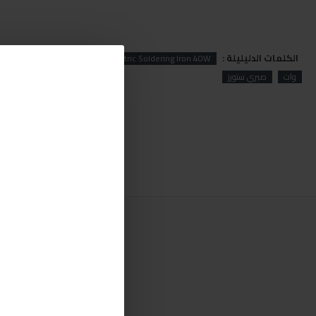
الكلمات الدليليلة :
lectric
TOTAL
TOTAL Electric Soldering Iron 40W
وات
صبري ستورز