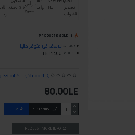
لحام
V~50/60
40
التسخين
:
، رأس
قصدير
Hz
واط
3.5 دقيقة
للا
تلميح
40 وات
وحيا
PRODUCTS SOLD: 2
للاسف غير متوفر حاليا
STOCK:
TET1406
MODEL:
(0 التقييمات)
-
كتابة تعلي
80.00LE
اضافة للسلة
اشتري الان
REQUEST MORE INFO