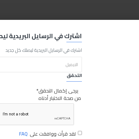
E
Soldering
Iron
40
w
Sabry Stores
توتال كاوية لحام 40وات
اشترك في الرسايل البريدية لي
اشترك في الرسايل البريدية ليصلك كل جديد
التحقق
يرجى إكمال التحقق
من صحة الاختبار أدناه
لقد قرأت ووافقت على
FAQ