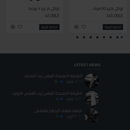
توتال بلاور 400وات
سيليكون متعدد الاستخدام
توتال بنز بوز 6 بوصة
طقم حل كلبسات بشنطه قماش ١٩ قطعه للخدمات الشاقه
45.00LE
700.00LE
245.00LE
70.00LE
اضافة للسلة
اضافة للسلة
اضافة للسلة
اضافة للسلة
LATEST NEWS
الطريقة الصحيحة لقياس زيت المحرك
٠٧
فبراير
24
الطريقة الصحيحة لقياس زيت الفتيس الاوتوماتيك
٠٧
فبراير
6
كيفية تنظيف الردياتير بالفلاش
٣٠
أبريل
5