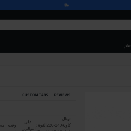
سام
CUSTOM TABS
REVIEWS
توتال
على
كاوية
220-240
القوة
:
وقت
مست
التوالي