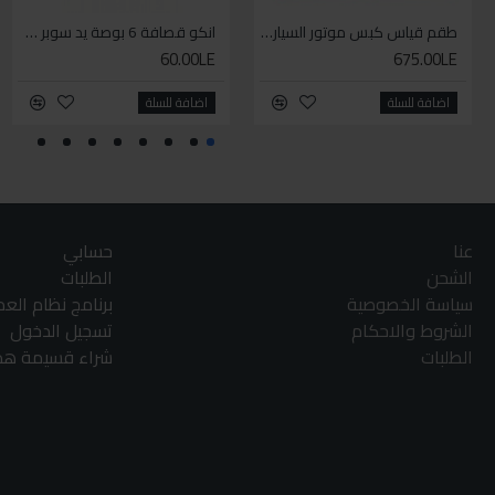
طقم قياس كبس موتور السياره 3 ق
انكو قصافة 6 بوصة يد سوبر وان
60.00LE
675.00LE
اضافة للسلة
اضافة للسلة
عنا
حسابي
الشحن
الطلبات
سياسة الخصوصية
برنامج نظام الع
الشروط والاحكام
تسجيل الدخول
الطلبات
شراء قسيمة هدا