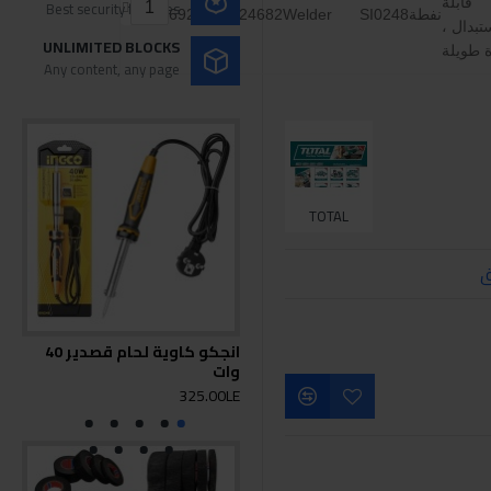
قابلة
Best security features
نفطة
SI0248
Welder
6925582124682
ستبدال ،
UNLIMITED BLOCKS
ة طويلة
Any content, any page
TOTAL
ق
انجكو كاوية لحام قصدير 40
توت
وات
650وا
0LE
325.00LE