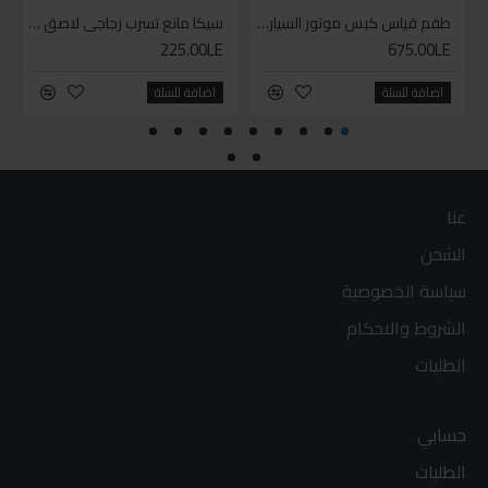
طقم قياس كبس موتور السياره 3 ق
سيكا مانع تسرب زجاجي لاصق اسود 600 مل
225.00LE
675.00LE
اضافة للسلة
اضافة للسلة
عنا
الشحن
سياسة الخصوصية
الشروط والاحكام
الطلبات
حسابي
الطلبات