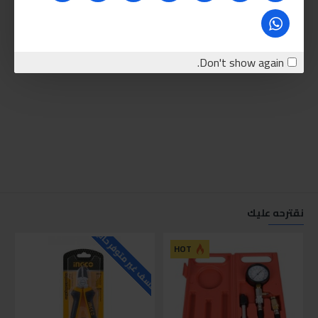
Don't show again.
نقترحه عليك
للاسف غير متوفر حاليا
للاسف
HOT