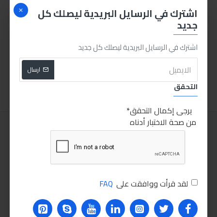
اشترك في الرسايل البريدية ليصلك كل
جديد
توتال تولز طقم مفتاح الن مطواة
بكره لاصق شكرتون حراري قماش
اشترك في الرسايل البريدية ليصلك كل جديد
50.00LE
65.00LE
ارسال
اضافة للسلة
اضافة للسلة
التحقق
يرجى إكمال التحقق
من صحة الاختبار أدناه
لقد قرأت ووافقت على
FAQ