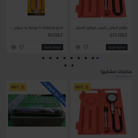
طقم قياس كبس موتور السياره 3 ق
انكو قصافة 6 بوصة يد سوبر وان
60.00LE
675.00LE
اضافة للسلة
اضافة للسلة
منتجات مشابها
للاسف غير متوفر حاليا
HOT
HOT