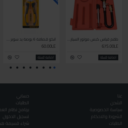
طقم قياس كبس موتور السياره 3 ق
انكو قصافة 6 بوصة يد سوبر وان
60.00LE
675.00LE
اضافة للسلة
اضافة للسلة
عنا
حسابي
الشحن
الطلبات
سياسة الخصوصية
برنامج نظام الع
الشروط والاحكام
تسجيل الدخول
الطلبات
شراء قسيمة هدا