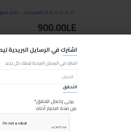
(0 التقييمات)
-
كتابة تعلي
900.00LE
اضافة للسلة
اشتري الان
اشترك في الرسايل البريدية لي
اشترك في الرسايل البريدية ليصلك كل جديد
REQUEST MORE INFO
التحقق
Meta
Chemical
Washing
Gun
Sabry Stores
مسدس غسيل كيماوي تور
يرجى إكمال التحقق
من صحة الاختبار أدناه