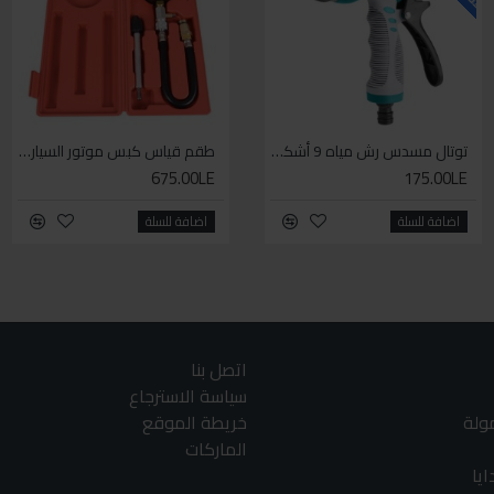
توتال مسدس رش مياه 9 أشكال
سيكا مانع تسرب زجاجي لاصق اسود 600 مل
طقم قياس كبس موتور السياره 3 ق
675.00LE
225.00LE
175.00LE
اضافة للسلة
اضافة للسلة
اضافة للسلة
اتصل بنا
سياسة الاسترجاع
مولة
خريطة الموقع
الماركات
يا