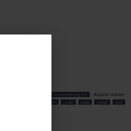
الكلمات الدليليلة :
l
Tornado
Tornado Metal Chemical Washing Gun
غسيل
كيماوي
تورنيدو
معدني
صبري ستورز