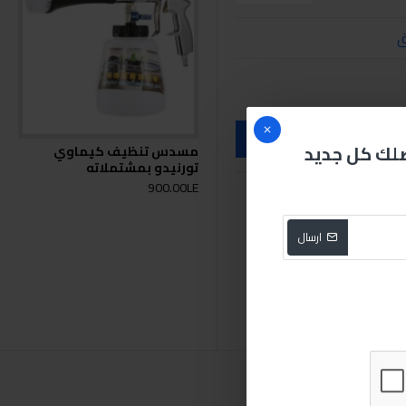
ق
صلك كل جديد
مسدس تنظيف كيماوي
تورنيدو بمشتملاته
900.00LE
ارسال
نيدو معدني
مسدس