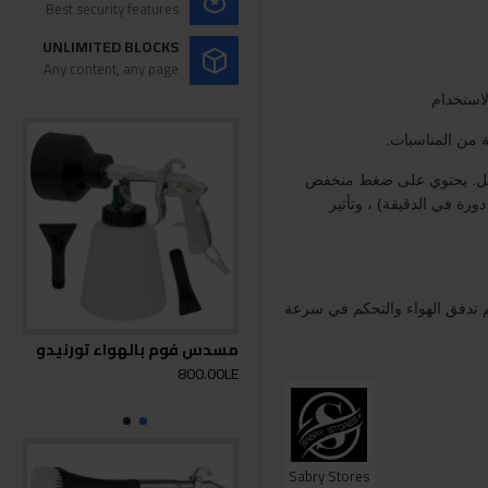
Best security features
UNLIMITED BLOCKS
Any content, any page
لمحمل. يحتوي على ضغط منخفض
بدء التشغيل وسرعة دوران عالية (حتى 3000 دورة في الدقيقة) ، وتأثير
م تدفق الهواء والتحكم في سرعة
مسدس فوم بالهواء تورنيدو
مسد
تور
800.00LE
0LE
Sabry Stores