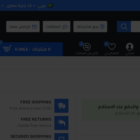
عربي
LE
جنية مصري
بيع منتجاتك
المقالات
تواصل معنا
0
0
0
0 منتجات - 0.00LE
حسابي
المفضل لي
قارن بين المنتجات
FREE SHIPPING
الدفع عند الاستلام
Free delivery over $100
 عند الاستلام
FREE RETURNS
Hassle free returns
SECURED SHOPPING