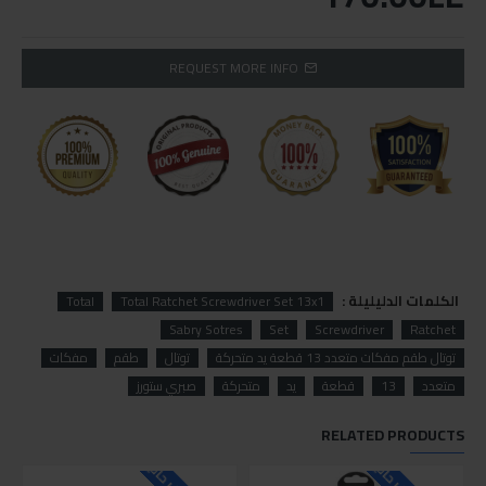
REQUEST MORE INFO
الكلمات الدليليلة :
Total
Total Ratchet Screwdriver Set 13x1
Sabry Sotres
Set
Screwdriver
Ratchet
توتال طقم مفكات متعدد 13 قطعة يد متحركة
توتال
طقم
مفكات
متعدد
13
قطعة
يد
متحركة
صبري ستورز
RELATED PRODUCTS