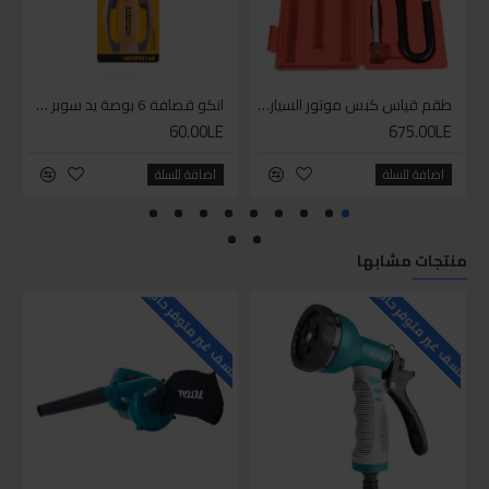
طقم قياس كبس موتور السياره 3 ق
انكو قصافة 6 بوصة يد سوبر وان
60.00LE
675.00LE
اضافة للسلة
اضافة للسلة
منتجات مشابها
للاسف غير متوفر حاليا
للاسف غير متوفر حاليا
للاسف