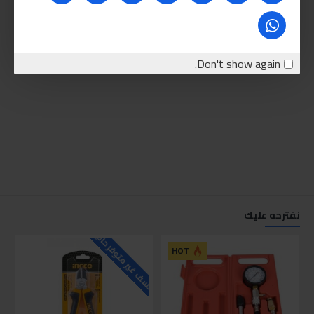
Don't show again.
نقترحه عليك
للاسف غير متوفر حاليا
للاسف
HOT