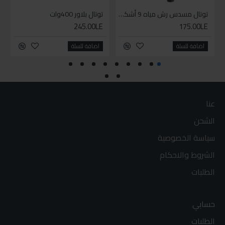
توتال مسدس رش مياه 9 أشكال
توتال بلاور 400وات
245.00LE
175.00LE
اضافة للسلة
اضافة للسلة
عنا
الشحن
سياسة الخصوصية
الشروط والاحكام
الطلبات
حسابي
الطلبات