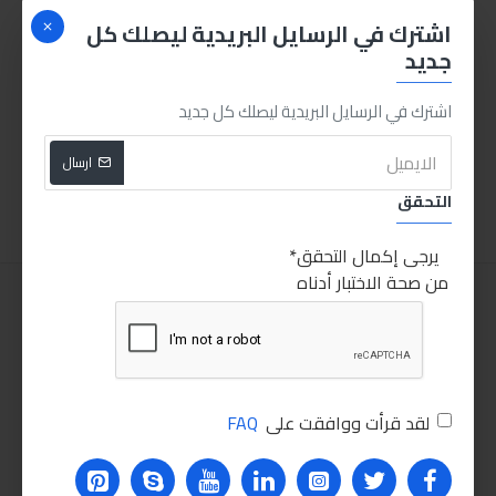
اشترك في الرسايل البريدية ليصلك كل
جديد
اشترك في الرسايل البريدية ليصلك كل جديد
زرجينة فك فلتر الزيت
ليكوي مولي ليتشلوف هاي تيك 5W-40 4ليتر
700.00LE
260.00LE
ارسال
اضافة للسلة
اضافة للسلة
التحقق
يرجى إكمال التحقق
من صحة الاختبار أدناه
لقد قرأت ووافقت على
FAQ