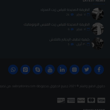
LATEST NEWS
الطريقة الصحيحة لقياس زيت المحرك
٠٧
فبراير
24
الطريقة الصحيحة لقياس زيت الفتيس الاوتوماتيك
٠٧
فبراير
6
كيفية تنظيف الردياتير بالفلاش
٣٠
أبريل
5
حقوق الطبع والنشر © 2021 جميع الحقوق محفوظة sabrystores.com. من تصميم-