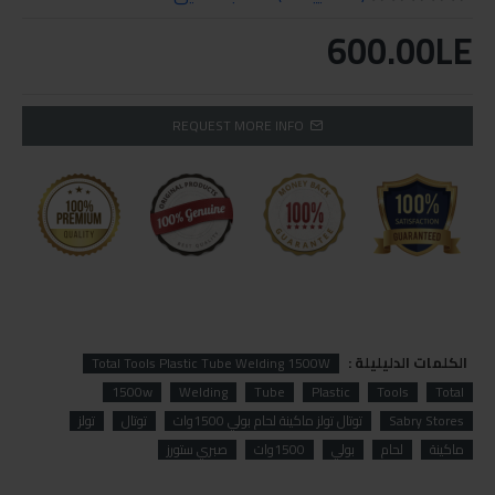
600.00LE
REQUEST MORE INFO
الكلمات الدليليلة :
Total Tools Plastic Tube Welding 1500W
1500w
Welding
Tube
Plastic
Tools
Total
Sabry Stores
توتال تولز ماكينة لحام بولي 1500وات
توتال
تولز
ماكينة
لحام
بولي
1500وات
صبري ستورز