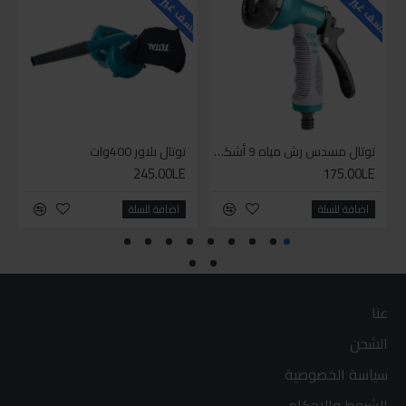
توتال مسدس رش مياه 9 أشكال
توتال بلاور 400وات
245.00LE
175.00LE
اضافة للسلة
اضافة للسلة
عنا
الشحن
سياسة الخصوصية
الشروط والاحكام