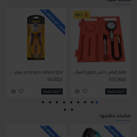
للاسف غير متوفر حاليا
للاسف
HOT
طقم قياس كبس موتور السياره 3 ق
انكو قصافة 6 بوصة يد سوبر وان
60.00LE
675.00LE
اضافة للسلة
اضافة للسلة
منتجات مشابها
للاسف غير متوفر حاليا
للاسف غير متوفر حاليا
للاسف