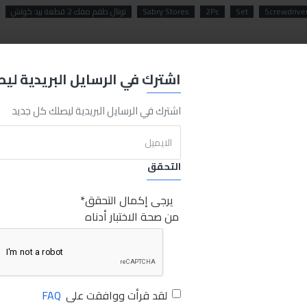
Screwdrive
Set
2Pc
Sabry Stores
توتال طقم مفك 2 قطعة بيد كوتش
اشترك في الرسايل البريدية لي
اشترك في الرسايل البريدية ليصلك كل جديد
التحقق
يرجى إكمال التحقق
من صحة الاختبار أدناه
لقد قرأت ووافقت على
FAQ