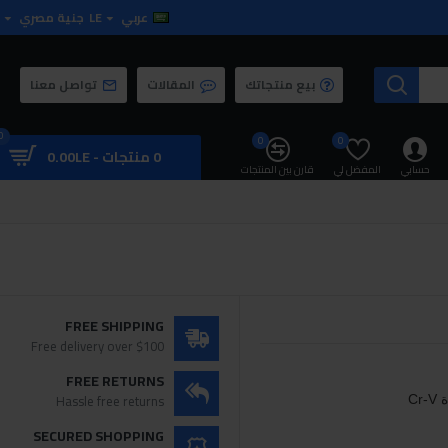
عربي
LE
جنية مصري
بيع منتجاتك
المقالات
تواصل معنا
0
0
0
0 منتجات - 0.00LE
حسابي
المفضل لي
قارن بين المنتجات
FREE SHIPPING
Free delivery over $100
FREE RETURNS
Hassle free returns
SECURED SHOPPING