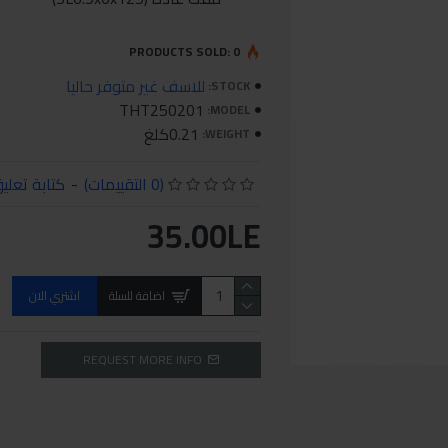
PRODUCTS SOLD: 0
للاسف غير متوفر حاليا
STOCK:
THT250201
MODEL:
0.21كلغ
WEIGHT:
(0 التقييمات)
-
كتابة تعلي
35.00LE
اضافة للسلة
اشتري الان
REQUEST MORE INFO