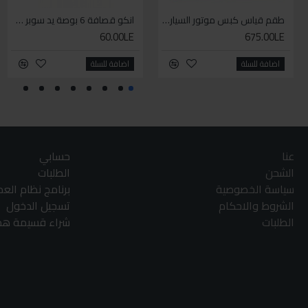
طقم قياس كبس موتور السياره 3 ق
انكو قصافة 6 بوصة يد سوبر وان
60.00LE
675.00LE
اضافة للسلة
اضافة للسلة
عنا
حسابي
الشحن
الطلبات
سياسة الخصوصية
برنامج نظام الع
الشروط والاحكام
تسجيل الدخول
الطلبات
شراء قسيمة هدا