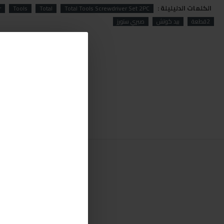
الكلمات الدليليلة :
r
Tools
Total
Total Tools Screwdriver Set 2PC
2قطعة
بيد كوتش
صبري ستورز