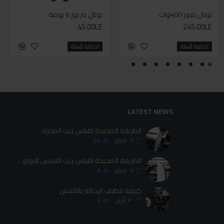
توتال بلاور 400وات
سيليكون متعدد الاستخدام
توتال بنز بوز 6 بوصة
طقم حل كلبسات بشنطه قماش ١٩ قطعه للخدمات الشاقه
45.00LE
700.00LE
245.00LE
70.00LE
اضافة للسلة
اضافة للسلة
اضافة للسلة
اضافة للسلة
LATEST NEWS
الطريقة الصحيحة لقياس زيت المحرك
٠٧
فبراير
24
الطريقة الصحيحة لقياس زيت الفتيس الاوتوماتيك
٠٧
فبراير
6
كيفية تنظيف الردياتير بالفلاش
٣٠
أبريل
5