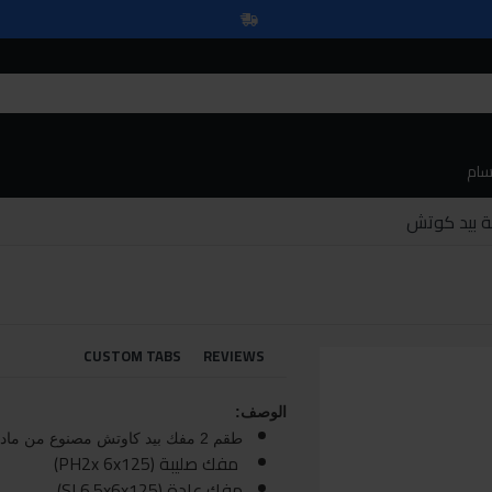
سام
CUSTOM TABS
REVIEWS
الوصف:
طقم 2 مفك بيد كاوتش مصنوع من مادة Cr-V
مفك صليبة (PH2x 6x125)
مفك عادة (SL6.5x6x125)