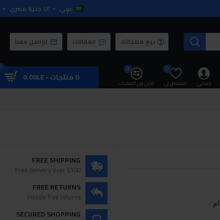
عربي
LE
جنية مصري
بيع منتجاتك
المقالات
تواصل معنا
0
0
0
0 منتجات - 0.00LE
حسابي
المفضل لي
قارن بين المنتجات
FREE SHIPPING
Free delivery over $100
FREE RETURNS
Hassle free returns
ام
SECURED SHOPPING