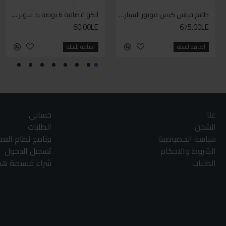
طقم قياس كبس موتور السياره 3 ق
انكو قصافة 6 بوصة يد سوبر وان
60.00LE
675.00LE
اضافة للسلة
اضافة للسلة
عنا
حسابي
الشحن
الطلبات
سياسة الخصوصية
برنامج نظام الع
الشروط والاحكام
تسجيل الدخول
الطلبات
شراء قسيمة هدا