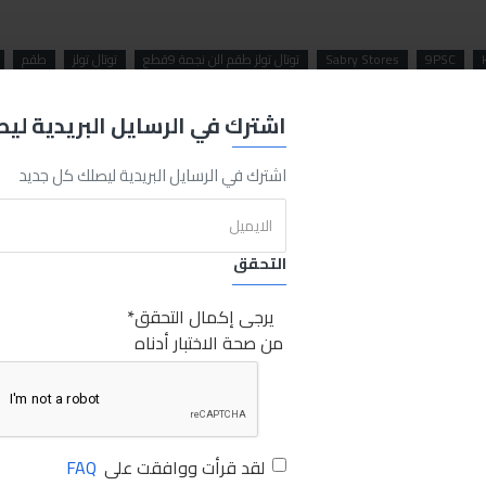
9PSC
Sabry Stores
توتال تولز طقم الن نجمة 9قطع
توتال تولز
طقم
اشترك في الرسايل البريدية لي
اشترك في الرسايل البريدية ليصلك كل جديد
التحقق
يرجى إكمال التحقق
من صحة الاختبار أدناه
لقد قرأت ووافقت على
FAQ