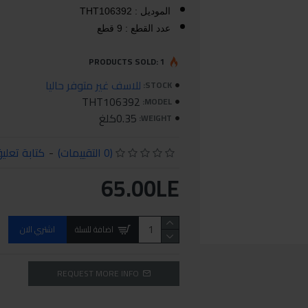
الموديل : THT106392
عدد القطع : 9 قطع
PRODUCTS SOLD: 1
للاسف غير متوفر حاليا
STOCK:
THT106392
MODEL:
0.35كلغ
WEIGHT:
(0 التقييمات)
-
كتابة تعلي
65.00LE
اضافة للسلة
اشتري الان
REQUEST MORE INFO