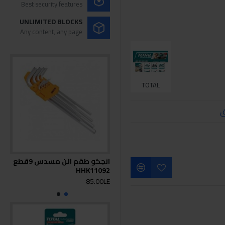
Best security features
UNLIMITED BLOCKS
Any content, any page
TOTAL
ق
انجكو طقم الن مسدس 9قطع
توت
HHK11092
مطو
0LE
85.00LE