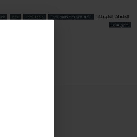
الكلمات الدليليلة :
Key
Hex
Total Tools
Total tools Hex Key 9PSC
صبري ستورز