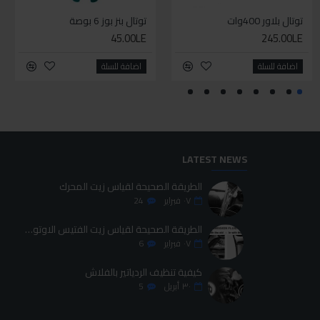
توتال بلاور 400وات
سيليكون متعدد الاستخدام
توتال بنز بوز 6 بوصة
طقم حل كلبسات بشنطه قماش ١٩ قطعه للخدمات الشاقه
45.00LE
700.00LE
245.00LE
70.00LE
اضافة للسلة
اضافة للسلة
اضافة للسلة
اضافة للسلة
LATEST NEWS
الطريقة الصحيحة لقياس زيت المحرك
٠٧
فبراير
24
الطريقة الصحيحة لقياس زيت الفتيس الاوتوماتيك
٠٧
فبراير
6
كيفية تنظيف الردياتير بالفلاش
٣٠
أبريل
5