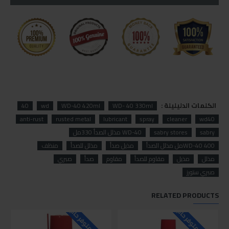
الكلمات الدليليلة :
40
wd
WD-40 420ml
WD- 40 330ml
anti-rust
rusted metal
lubricant
spray
cleaner
wd40
sabry
sabry stores
WD-40 مذلل الصدأ 330مل
WD-40 400مل مذلل الصدأ
مذيل صدأ
مذلل للصدأ
منظف
مذلل
مذيل
مقاوم للصدأ
مقاوم
صدأ
صبري
صبري ستورز
RELATED PRODUCTS