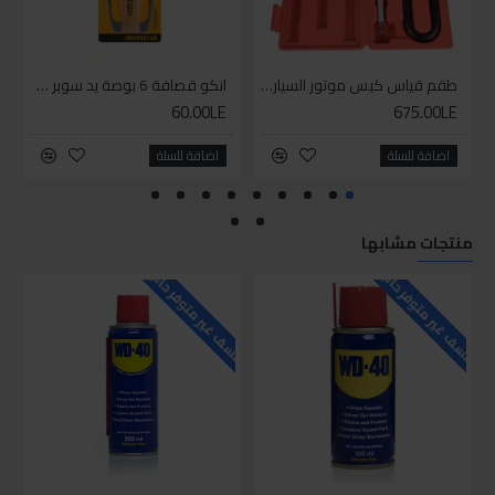
طقم قياس كبس موتور السياره 3 ق
انكو قصافة 6 بوصة يد سوبر وان
60.00LE
675.00LE
اضافة للسلة
اضافة للسلة
منتجات مشابها
للاسف غير متوفر حاليا
للاسف غير متوفر حاليا