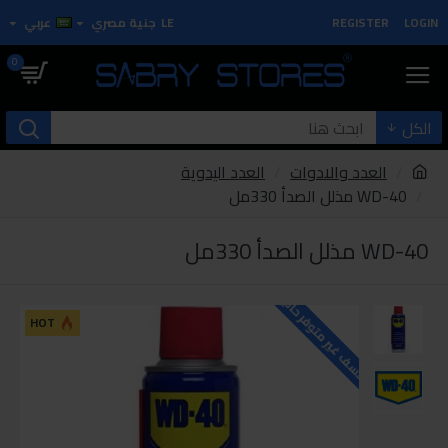
LOGIN
REGISTER
LE
جنية مصري
عربي
0
الكل
العدد والادوات
العدد اليدوية
WD-40 مذلل الصدأ 330مل
WD-40 مذلل الصدأ 330مل
للاسف غير متوفر حاليا
HOT