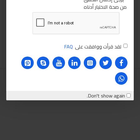
من صحة الاختبار أدناه
مفتاح ظرف شنيور 13مم
كتر بلاستيك
55.00LE
30.00LE
لقد قرأت ووافقت على
FAQ
اضافة للسلة
اضافة للسلة
Don't show again.