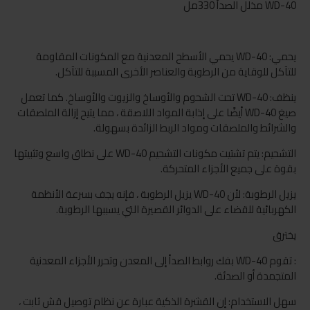
WD-40 مذلل الصدأ 330مل
يحمي: WD-40 يحمي الأسطح المعدنية مع المكونات المقاومة
للتآكل للوقاية من الرطوبة والعناصر الأخرى المسببة للتآكل.
ينظف: WD-40 تحت الشحوم والأوساخ والزيوت والأوساخ. كما تعمل
صيغ WD-40 أيضًا على إذابة المواد اللاصقة ، مما يتيح إزالة الملصقات
والشرائط والملصقات ومواد الربط الزائدة بسهولة.
التشحيم: يتم تشتيت مكونات التشحيم WD-40 على نطاق واسع وتثبيتها
بقوة على جميع الأجزاء المتحركة.
يزيل الرطوبة: لأن WD-40 يزيل الرطوبة ، فإنه يجف بسرعة الأنظمة
الكهربائية للقضاء على الدوائر القصيرة التي يسببها الرطوبة.
يخترق
: تقوم WD-40 بفك روابط الصدأ إلى المعدن وتحرر الأجزاء المعدنية
المتجمدة أو الصدئة.
سهل الاستخدام: إن القشرة الذكية عبارة عن نظام توصيل قش ثابت ،