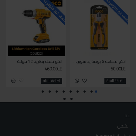
للاسف غير متوفر حاليا
للاسف غير متوفر حاليا
للاسف
انكو قصافة 6 بوصة يد سوبر وان
انكو مفك بطارية 12 فولت
460.00LE
60.00LE
اضافة للسلة
اضافة للسلة
عنا
الشحن