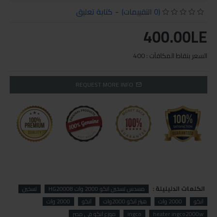
(0 التقييمات)
-
كتابة تعليق
400.00LE
السعر بنقاط المكافآت : 400
REQUEST MORE INFO
الكلمات الدليليلة :
مسدس تسخين انكو 2000 وات HG20008
تسخين
انكو
2000 وات
هيتر انكو 2000وات
انكو
2000 وات
heater ingco2000w
ingco
موزع انكو في مصر