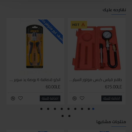
نقترحه عليك
للاسف غير متوفر حاليا
للاسف
HOT
طقم قياس كبس موتور السياره 3 ق
انكو قصافة 6 بوصة يد سوبر وان
60.00LE
675.00LE
اضافة للسلة
اضافة للسلة
منتجات مشابها