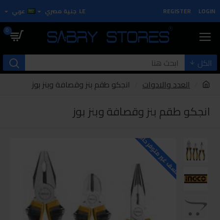
LOGIN
REGISTER
LE
جنية مصري
عربي
0
الكل
العدد والادوات
انجكو طقم بنز وقصافة وبنز بوز
انجكو طقم بنز وقصافة وبنز بوز
للاسف غير متوفر حاليا