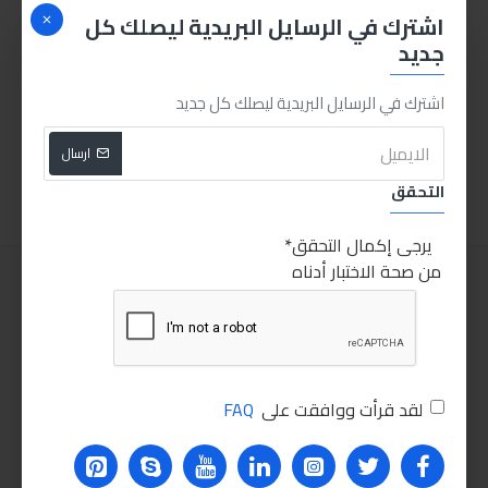
اشترك في الرسايل البريدية ليصلك كل
جديد
صاروخ انكو 5 بوصه 800 وات
ميني دريل انكو
اشترك في الرسايل البريدية ليصلك كل جديد
425.00LE
385.00LE
ارسال
اضافة للسلة
اضافة للسلة
التحقق
يرجى إكمال التحقق
من صحة الاختبار أدناه
لقد قرأت ووافقت على
FAQ