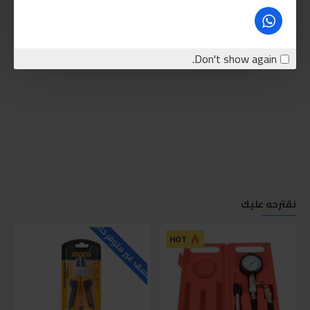
Don't show again.
نقترحه عليك
للاسف غير متوفر حاليا
للاسف
HOT