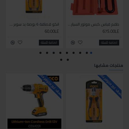
طقم قياس كبس موتور السياره 3 ق
انكو قصافة 6 بوصة يد سوبر وان
60.00LE
675.00LE
اضافة للسلة
اضافة للسلة
منتجات مشابها
للاسف غير متوفر حاليا
للاسف غير متوفر حاليا
للاسف