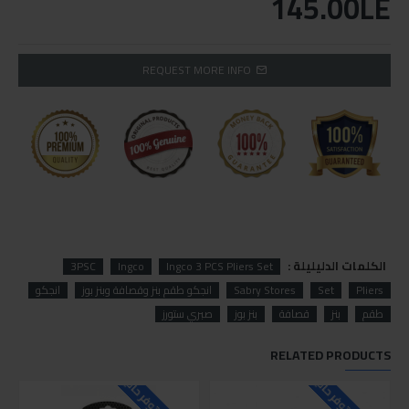
145.00LE
REQUEST MORE INFO
الكلمات الدليليلة :
3PSC
Ingco
Ingco 3 PCS Pliers Set
Pliers
Set
Sabry Stores
انجكو طقم بنز وقصافة وبنز بوز
انجكو
طقم
بنز
قصافة
بنز بوز
صبري ستورز
RELATED PRODUCTS