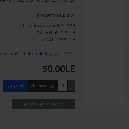
5PCS setSize 4X75，5X85，6X100，8X120，10X120
PRODUCTS SOLD: 2
للاسف غير متوفر حاليا
STOCK:
AKDB3055
MODEL:
0.07كلغ
WEIGHT:
(0 التقييمات)
-
كتابة تعلي
50.00LE
اضافة للسلة
اشتري الان
REQUEST MORE INFO