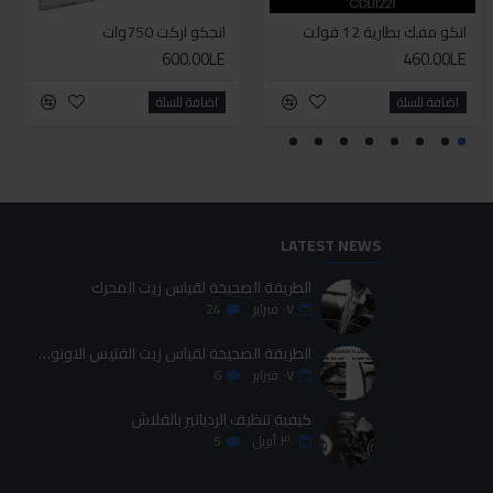
انكو مفك بطارية 12 فولت
سيليكون متعدد الاستخدام
انجكو اركت 750وات
طقم حل كلبسات بشنطه قماش ١٩ قطعه للخدمات الشاقه
600.00LE
700.00LE
460.00LE
70.00LE
اضافة للسلة
اضافة للسلة
اضافة للسلة
اضافة للسلة
LATEST NEWS
الطريقة الصحيحة لقياس زيت المحرك
٠٧
فبراير
24
الطريقة الصحيحة لقياس زيت الفتيس الاوتوماتيك
٠٧
فبراير
6
كيفية تنظيف الردياتير بالفلاش
٣٠
أبريل
5