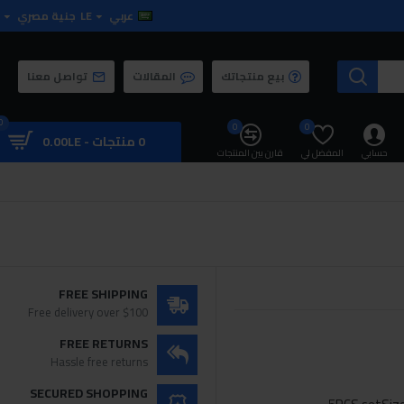
عربي
LE
جنية مصري
بيع منتجاتك
المقالات
تواصل معنا
0
0
0
0 منتجات - 0.00LE
حسابي
المفضل لي
قارن بين المنتجات
FREE SHIPPING
Free delivery over $100
FREE RETURNS
Hassle free returns
SECURED SHOPPING