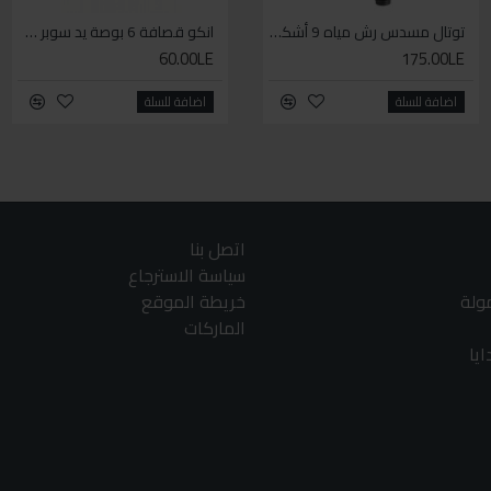
توتال مسدس رش مياه 9 أشكال
سيكا مانع تسرب زجاجي لاصق اسود 600 مل
انكو قصافة 6 بوصة يد سوبر وان
60.00LE
225.00LE
175.00LE
اضافة للسلة
اضافة للسلة
اضافة للسلة
اتصل بنا
سياسة الاسترجاع
مولة
خريطة الموقع
الماركات
يا