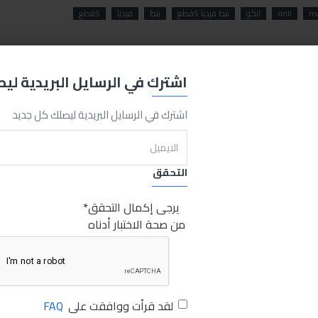
m
drill
انكو
بنط فيديا 5قطع
بنط
فيديا
5قطع
اشترك في الرسايل البريدية لي
اشترك في الرسايل البريدية ليصلك كل جديد
التحقق
يرجى إكمال التحقق
من صحة الاختبار أدناه
لقد قرأت ووافقت على
FAQ