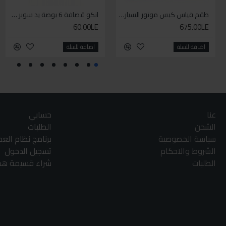
طقم قياس كبس موتور السياره 3 ق
انكو قصافة 6 بوصة يد سوبر وان
60.00LE
675.00LE
اضافة للسلة
اضافة للسلة
عنا
حسابي
الشحن
الطلبات
سياسة الخصوصية
برنامج نظام الع
الشروط والاحكام
تسجيل الدخول
الطلبات
شراء قسيمة هدا