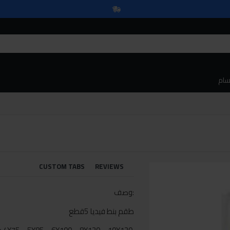
سام
CUSTOM TABS
REVIEWS
:وصف
طقم بنط فيديا 5قطع