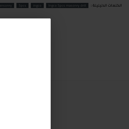
الكلمات الدليليلة :
ansonry
5pcs
ingco
Ingco 5pcs masonry drill