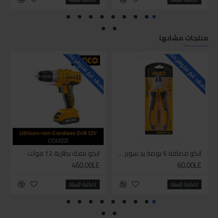
منتجات مشابها
للاسف غير متوفر حاليا
للاسف غير متوفر حاليا
للاسف
انكو قصافة 6 بوصة يد سوبر وان
انكو مفك بطارية 12 فولت
460.00LE
60.00LE
اضافة للسلة
اضافة للسلة