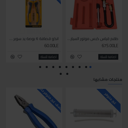
طقم قياس كبس موتور السياره 3 ق
انكو قصافة 6 بوصة يد سوبر وان
60.00LE
675.00LE
اضافة للسلة
اضافة للسلة
منتجات مشابها
للاسف غير متوفر حاليا
للاسف
غير متوفر