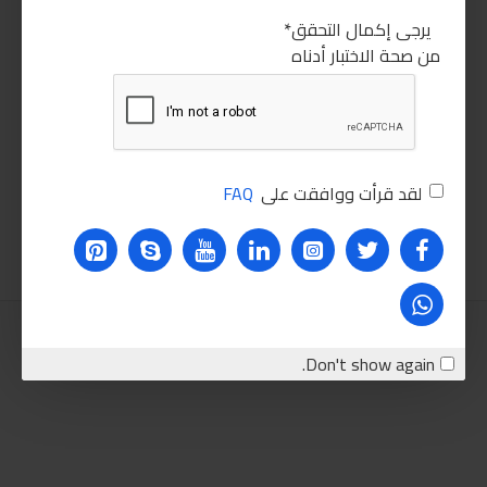
يرجى إكمال التحقق
من صحة الاختبار أدناه
سيكا مانع تسرب زجاجي لاصق اسود 600 مل
انجكو قاطع مواسير
75.00LE
225.00LE
لقد قرأت ووافقت على
FAQ
اضافة للسلة
اضافة للسلة
Don't show again.