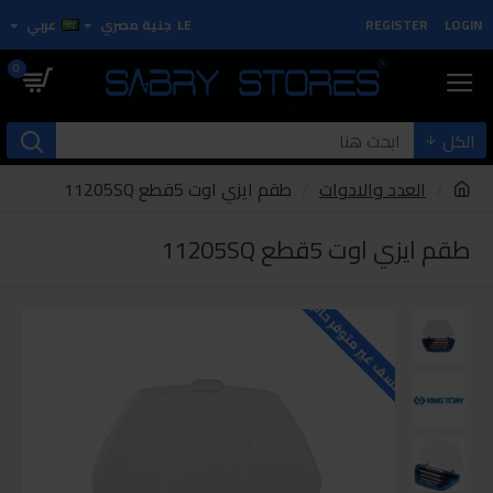
LOGIN
REGISTER
LE
جنية مصري
عربي
0
الكل
العدد والادوات
طقم ايزي اوت 5قطع 11205SQ
طقم ايزي اوت 5قطع 11205SQ
للاسف غير متوفر حاليا