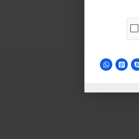
كينج توني كلابة 9"
كلابة