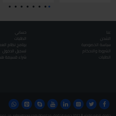
عنا
حسابي
الشحن
الطلبات
سياسة الخصوصية
برنامج نظام الع
الشروط والاحكام
تسجيل الدخول
الطلبات
شراء قسيمة هدا
حقوق الطبع والنشر © 2021 جميع الحقوق محفوظة sabrystores.com. من تصميم-