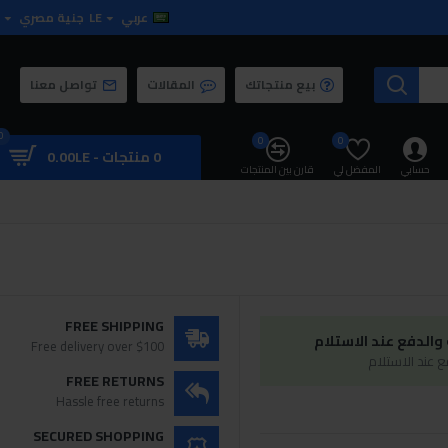
عربي
LE
جنية مصري
بيع منتجاتك
المقالات
تواصل معنا
0
0
0
0 منتجات - 0.00LE
حسابي
المفضل لي
قارن بين المنتجات
FREE SHIPPING
الدفع عند الاستلام
Free delivery over $100
 عند الاستلام
FREE RETURNS
Hassle free returns
SECURED SHOPPING