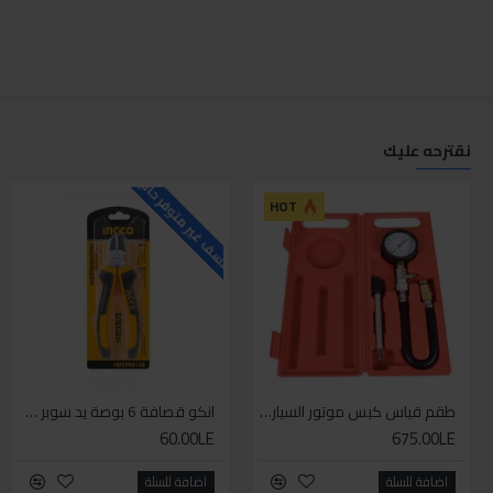
نقترحه عليك
للاسف غير متوفر حاليا
ل
HOT
طقم قياس كبس موتور السياره 3 ق
انكو قصافة 6 بوصة يد سوبر وان
60.00LE
675.00LE
اضافة للسلة
اضافة للسلة