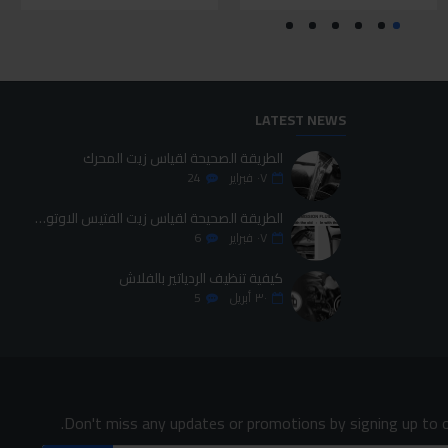
LATEST NEWS
الطريقة الصحيحة لقياس زيت المحرك
٠٧
فبراير
24
الطريقة الصحيحة لقياس زيت الفتيس الاوتوماتيك
٠٧
فبراير
6
كيفية تنظيف الردياتير بالفلاش
٣٠
أبريل
5
Don't miss any updates or promotions by signing up to o