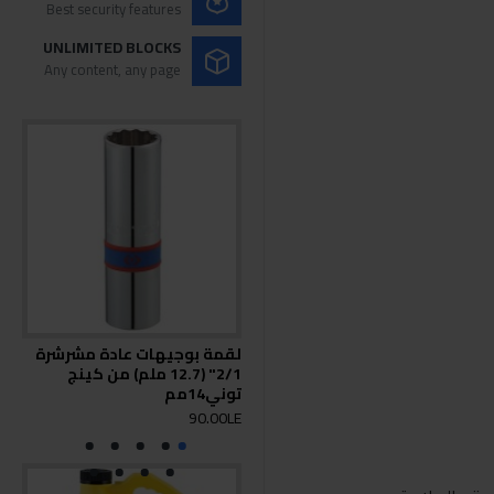
Best security features
UNLIMITED BLOCKS
Any content, any page
لقمة بوجيهات عادة مشرشرة
كين
2/1" (12.7 ملم) من كينج
قصير 5
توني14مم
0LE
90.00LE