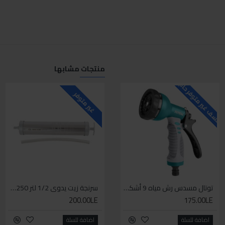
منتجات مشابها
لاسف غير متوفر حاليا
للاسف غير متوفر حاليا
ل
HOT
غير متوفر
توتال مسدس رش مياه 9 أشكال
سيكا مانع تسرب زجاجي لاصق اسود 600 مل
سرنجة زيت يدوى 1/2 لتر 9BT250
200.00LE
225.00LE
175.00LE
اضافة للسلة
اضافة للسلة
اضافة للسلة