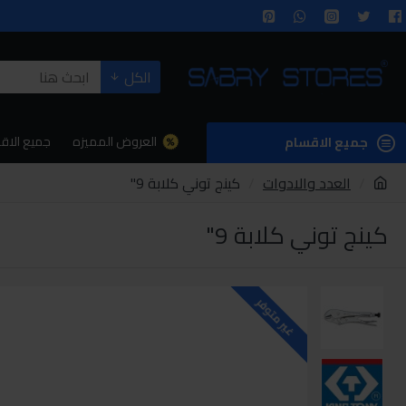
الكل
العروض المميزه
جميع الاق
جميع الاقسام
العدد والادوات
كينج توني كلابة 9"
كينج توني كلابة 9"
غير متوفر