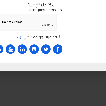
REQUEST MORE INFO
يرجى إكمال التحقق
من صحة الاختبار أدناه
sabry stores
sabry
taiwan
grip
lock grip
lock
pliers
ton
لقد قرأت ووافقت على
FAQ