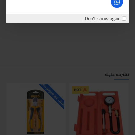
Don't show again.
نقترحه عليك
للاسف غير متوفر حاليا
للاسف
HOT