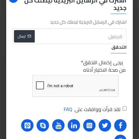
اشترك في الرسايل البريدية ليصلك كل
جديد
ابرو فوم تنظيف موتور
سماعة لكشف أعطال ميكانيكا السيارات
175.00LE
55.00LE
اشترك في الرسايل البريدية ليصلك كل جديد
اضافة للسلة
اضافة للسلة
ارسال
التحقق
يرجى إكمال التحقق
من صحة الاختبار أدناه
لقد قرأت ووافقت على
FAQ