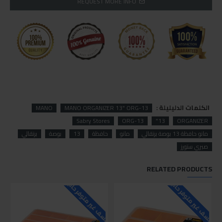
REQUEST MORE INFO
الكلمات الدليليلة :
MANO
MANO ORGANIZER 13" ORG-13
Sabry Stores
ORG-13
13"
ORGANIZER
مانو حافظة 13 بوصة برتقالي
مانو
حافظة
13
بوصة
برتقالي
صبري ستورز
RELATED PRODUCTS
للاسف غير متوفر حاليا
للاسف غير متوفر حاليا