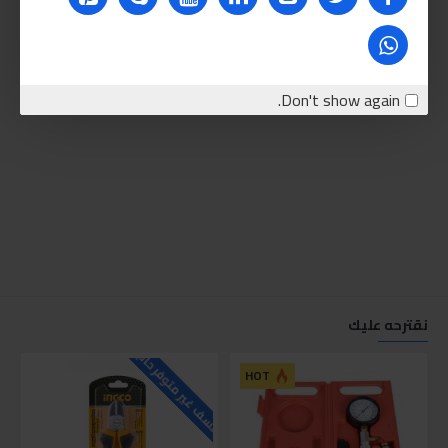
Don't show again.
نقترحه عليك
للاسف غير متوفر حاليا
للاسف
HOT