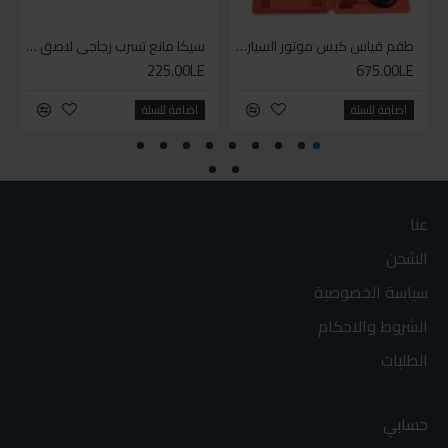
طقم قياس كبس موتور السياره 3 ق
سيكا مانع تسرب زجاجي لاصق اسود 600 مل
225.00LE
675.00LE
اضافة للسلة
اضافة للسلة
عنا
الشحن
سياسة الخصوصية
الشروط والاحكام
الطلبات
حسابي