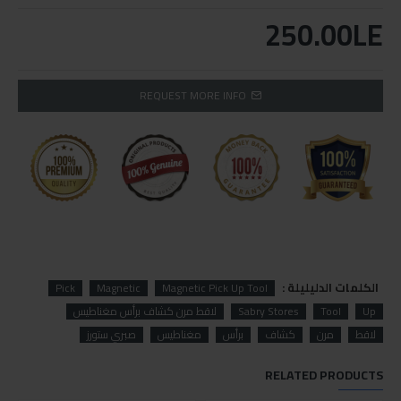
250.00LE
REQUEST MORE INFO
الكلمات الدليليلة :
Pick
Magnetic
Magnetic Pick Up Tool
Up
Tool
Sabry Stores
لاقط مرن كشاف برأس مغناطيس
لاقط
مرن
كشاف
برأس
مغناطيس
صبري ستورز
RELATED PRODUCTS