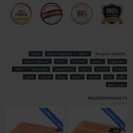
الكلمات الدليليلة :
mano
Mano Organizer 7" ORG-7
mano organizer
7inch
7inches
plastic
organizer
turkey
turkish
sabry
sabrystores
مانو حافظة 7 " ORG-7
مانو
تركيا
حافظة
7بوصة
بوصة
بلاستيك
صبري
صبري ستورز
RELATED PRODUCTS
للاسف غير متوفر حاليا
للاسف غير متوفر حاليا