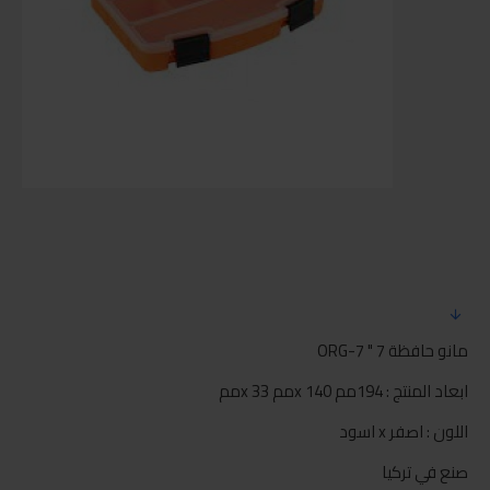
مانو حافظة 7 " ORG-7
ابعاد المنتج : 194مم x 140مم x 33مم
اللون : اصفر x اسود
صنع في تركيا