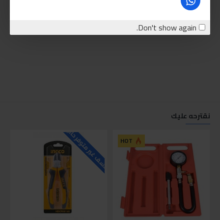
Don't show again.
نقترحه عليك
للاسف غير متوفر حاليا
للاسف
HOT