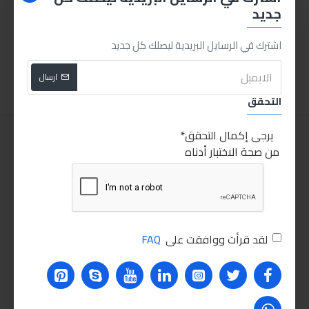
جديد
مانو حافظة 10" ORG-10
مانو أدراج بلاستيكية درجين
40.00LE
110.00LE
اشترك في الرسايل البريدية ليصلك كل جديد
اضافة للسلة
اضافة للسلة
ارسال
التحقق
يرجى إكمال التحقق
من صحة الاختبار أدناه
لقد قرأت ووافقت على
FAQ