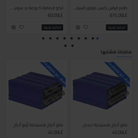
طقم قياس كبس موتور السياره 3 ق
انكو قصافة 6 بوصة يد سوبر وان
60.00LE
675.00LE
اضافة للسلة
اضافة للسلة
منتجات مشابها
للاسف غير متوفر حاليا
للاسف غير متوفر حاليا
للاسف
مانو أدراج بلاستيكية درجين
مانو أدراج بلاستيكية أربع أدراج
45.00LE
40.00LE