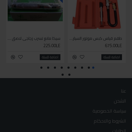
طقم قياس كبس موتور السياره 3 ق
سيكا مانع تسرب زجاجي لاصق اسود 600 مل
225.00LE
675.00LE
اضافة للسلة
اضافة للسلة
عنا
الشحن
سياسة الخصوصية
الشروط والاحكام
الطلبات