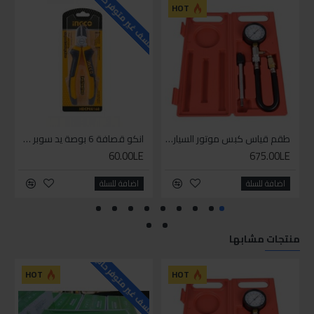
للاسف غير متوفر حاليا
للاسف
HOT
طقم قياس كبس موتور السياره 3 ق
انكو قصافة 6 بوصة يد سوبر وان
60.00LE
675.00LE
اضافة للسلة
اضافة للسلة
منتجات مشابها
للاسف غير متوفر حاليا
HOT
HOT