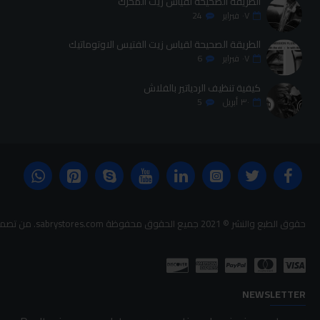
الطريقة الصحيحة لقياس زيت المحرك
٠٧
فبراير
24
الطريقة الصحيحة لقياس زيت الفتيس الاوتوماتيك
٠٧
فبراير
6
كيفية تنظيف الردياتير بالفلاش
٣٠
أبريل
5
حقوق الطبع والنشر © 2021 جميع الحقوق محفوظة sabrystores.com. من تصميم-
NEWSLETTER