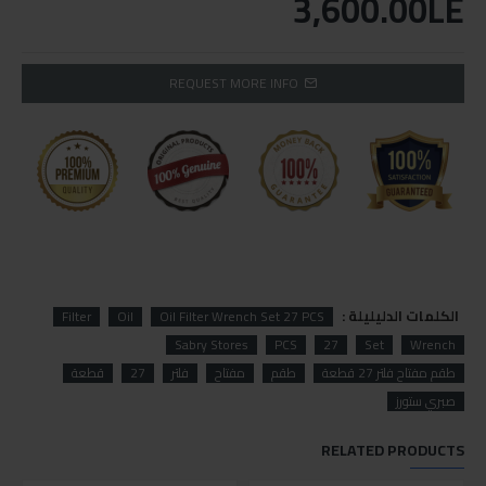
3,600.00LE
REQUEST MORE INFO
الكلمات الدليليلة :
Filter
Oil
Oil Filter Wrench Set 27 PCS
Sabry Stores
PCS
27
Set
Wrench
طقم مفتاح فلتر 27 قطعة
طقم
مفتاح
فلتر
27
قطعة
صبري ستورز
RELATED PRODUCTS