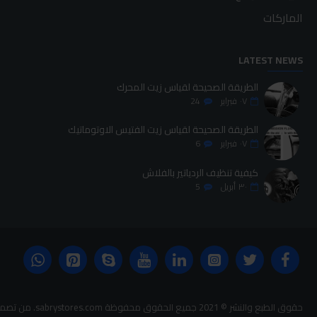
الماركات
LATEST NEWS
الطريقة الصحيحة لقياس زيت المحرك
٠٧
فبراير
24
الطريقة الصحيحة لقياس زيت الفتيس الاوتوماتيك
٠٧
فبراير
6
كيفية تنظيف الردياتير بالفلاش
٣٠
أبريل
5
حقوق الطبع والنشر © 2021 جميع الحقوق محفوظة sabrystores.com. من تصميم-