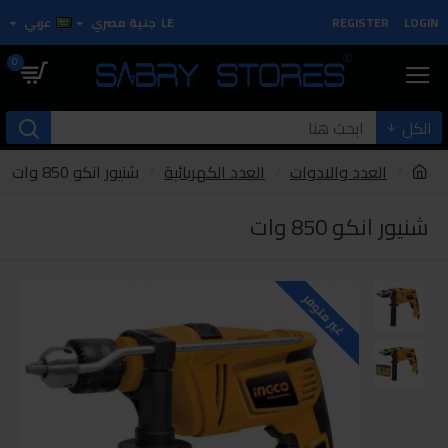
LOGIN
REGISTER
LE
جنية مصري
عربي
0
الكل
العدد والادوات
العدد الكهربائية
شنيور انكو 850 وات
شنيور انكو 850 وات
غير متوفر