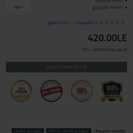
ID8508
MODEL:
2.50كلغ
Ingco
WEIGHT:
(0 التقييمات)
-
كتابة تعليق
420.00LE
السعر بنقاط المكافآت : 500
REQUEST MORE INFO
الكلمات الدليليلة :
شنيور انكو 850 وات ID8508
شنيور انكو 850 وات