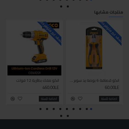
منتجات مشابها
للاسف غير متوفر حاليا
للاسف غير متوفر حاليا
للاسف
انكو قصافة 6 بوصة يد سوبر وان
انكو مفك بطارية 12 فولت
460.00LE
60.00LE
اضافة للسلة
اضافة للسلة