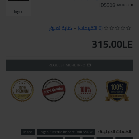
ID5508
MODEL:
Ingco
(0 التقييمات)
-
كتابة تعليق
315.00LE
REQUEST MORE INFO
الكلمات الدليليلة :
Ingco
Ingco Electric Impact Drill 550W