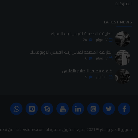
الماركات
LATEST NEWS
الطريقة الصحيحة لقياس زيت المحرك
٠٧
فبراير
24
الطريقة الصحيحة لقياس زيت الفتيس الاوتوماتيك
٠٧
فبراير
6
كيفية تنظيف الردياتير بالفلاش
٣٠
أبريل
5
حقوق الطبع والنشر © 2021 جميع الحقوق محفوظة sabrystores.com. من تصميم-