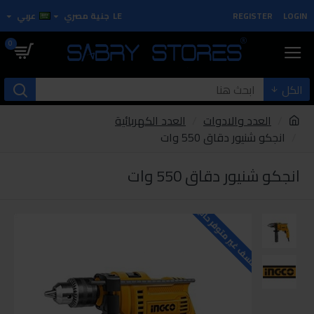
LOGIN
REGISTER
LE
جنية مصري
عربي
0
الكل
العدد والادوات
العدد الكهربائية
انجكو شنيور دقاق 550 وات
انجكو شنيور دقاق 550 وات
للاسف غير متوفر حاليا