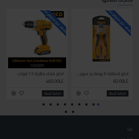
منتجات مشابها
للاسف غير متوفر حاليا
للاسف غير متوفر حاليا
للاسف
انكو قصافة 6 بوصة يد سوبر وان
انكو مفك بطارية 12 فولت
460.00LE
60.00LE
اضافة للسلة
اضافة للسلة
عنا