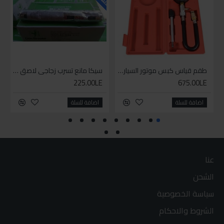
طقم قياس كبس موتور السياره 3 ق
سيكا مانع تسرب زجاجي لاصق اسود 600 مل
225.00LE
675.00LE
اضافة للسلة
اضافة للسلة
عنا
الشحن
سياسة الخصوصية
الشروط والاحكام