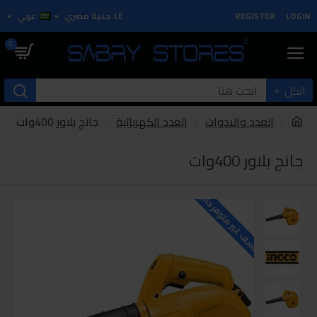
LOGIN
REGISTER
LE
جنية مصري
عربي
0
الكل
العدد والادوات
العدد الكهربائية
جانج بلاور 400وات
جانج بلاور 400وات
للاسف غير متوفر حاليا