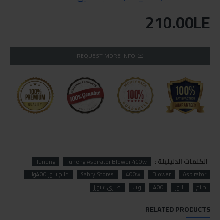
210.00LE
REQUEST MORE INFO
الكلمات الدليليلة :
Juneng
Juneng Aspirator Blower 400w
Aspirator
Blower
400w
Sabry Stores
جانج بلاور 400وات
جانج
بلاور
400
وات
صبري ستورز
RELATED PRODUCTS