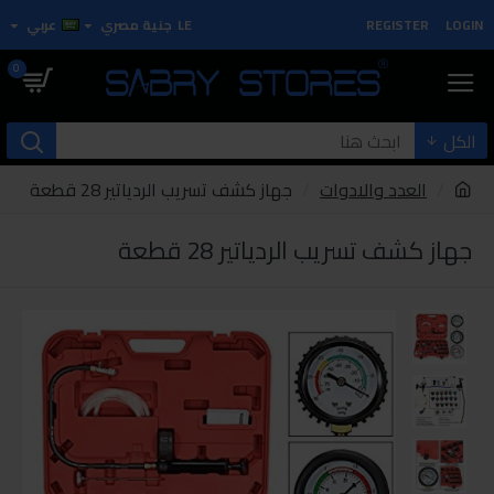
LOGIN
REGISTER
LE
جنية مصري
عربي
0
الكل
العدد والادوات
جهاز كشف تسريب الردياتير 28 قطعة
جهاز كشف تسريب الردياتير 28 قطعة