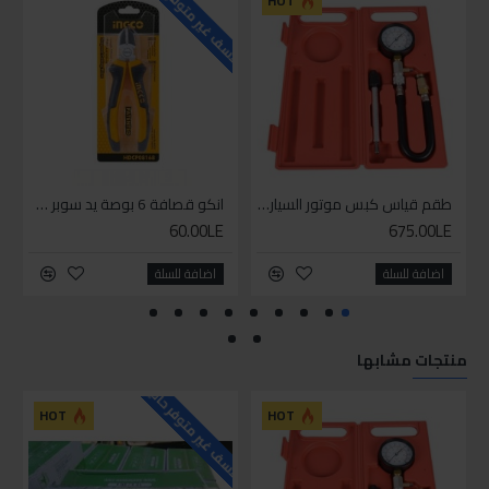
للاسف غير متوفر حاليا
للاسف
HOT
طقم قياس كبس موتور السياره 3 ق
انكو قصافة 6 بوصة يد سوبر وان
60.00LE
675.00LE
اضافة للسلة
اضافة للسلة
منتجات مشابها
للاسف غير متوفر حاليا
HOT
HOT