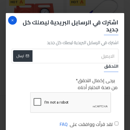
HOT
HOT
اشترك في الرسايل البريدية ليصلك كل
جديد
اشترك في الرسايل البريدية ليصلك كل جديد
لاقط مرن كشاف برأس مغناطيس
طقم قياس كبس موتور السياره 3 ق
ارسال
675.00LE
250.00LE
التحقق
اضافة للسلة
اضافة للسلة
يرجى إكمال التحقق
من صحة الاختبار أدناه
لقد قرأت ووافقت على
FAQ