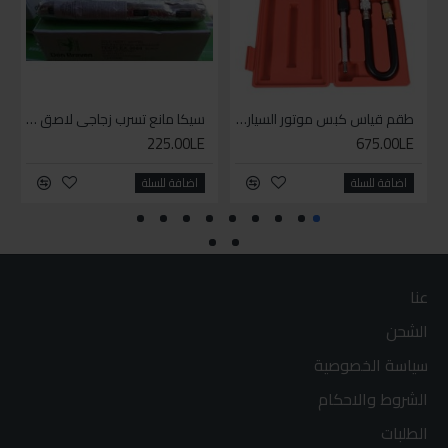
طقم قياس كبس موتور السياره 3 ق
سيكا مانع تسرب زجاجي لاصق اسود 600 مل
225.00LE
675.00LE
اضافة للسلة
اضافة للسلة
عنا
الشحن
سياسة الخصوصية
الشروط والاحكام
الطلبات