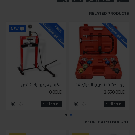
RELATED PRODUCTS
للاسف غير متوفر حاليا
للاسف غير متوفر حاليا
FREE
NEW
جهاز كشف تسريب الردياتير 14 قطعة
مكبس هيدروليك 12طن
0.00LE
2,650.00LE
اضافة للسلة
اضافة للسلة
PEOPLE ALSO BOUGHT