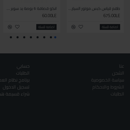
طقم قياس كبس موتور السياره 3 ق
انكو قصافة 6 بوصة يد سوبر وان
60.00LE
675.00LE
اضافة للسلة
اضافة للسلة
عنا
حسابي
الشحن
الطلبات
سياسة الخصوصية
برنامج نظام الع
الشروط والاحكام
تسجيل الدخول
الطلبات
شراء قسيمة هدا