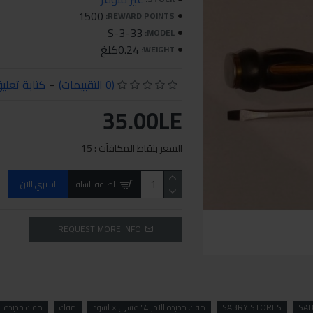
1500
REWARD POINTS:
S-3-33
MODEL:
0.24كلغ
WEIGHT:
(0 التقييمات)
-
كتابة تعلي
35.00LE
السعر بنقاط المكافآت : 15
اضافة للسلة
اشتري الان
REQUEST MORE INFO
SA
SABRY STORES
مفك حديده للاخر 4" عسلي × اسود
مفك
مفك حديدة لل