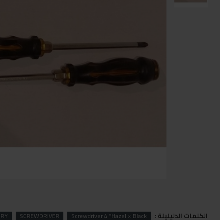
الكلمات الدليليلة :
BRY
SCREWDRIVER
Screwdriver 4 "Hazel × Black