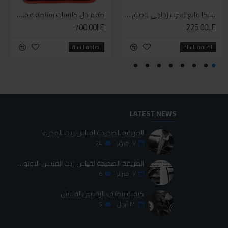
سيليكون متعدد الاستخدام
سيكا مانع تسرب زجاجي لاصق اسود 600 مل
طقم حل كلبسات بشنطه قماش ١٩ قطعه للخدمات الشاقه
طقم حل كلبسات بشنطه قماش ١٩ قطعه للخدمات الشاقه
700.00LE
700.00LE
225.00LE
70.00LE
اضافة للسلة
اضافة للسلة
اضافة للسلة
اضافة للسلة
LATEST NEWS
الطريقة الصحيحة لقياس زيت المحرك
٠٧
فبراير
24
الطريقة الصحيحة لقياس زيت الفتيس الاوتوماتيك
٠٧
فبراير
6
كيفية تنظيف الردياتير بالفلاش
٣٠
أبريل
5