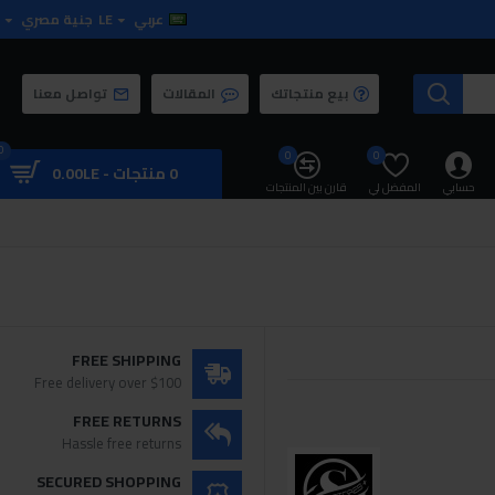
عربي
LE
جنية مصري
بيع منتجاتك
المقالات
تواصل معنا
0
0
0
0 منتجات - 0.00LE
حسابي
المفضل لي
قارن بين المنتجات
FREE SHIPPING
Free delivery over $100
FREE RETURNS
Hassle free returns
SECURED SHOPPING