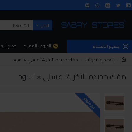
الكل
العروض المميزه
جميع الاق
جميع الاقسام
العدد والادوات
مفك حديده للاخر 4" عسلي × اسود
مفك حديده للاخر 4" عسلي × اسود
غير متوفر