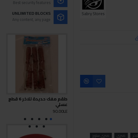
Best security features
UNLIMITED BLOCKS
Sabry Stores
Any content, any page
ق
طقم مفك حديدة للاخر 6 قطع
مفك
عسلي
0LE
90.00LE
اخر
صبري
صبري ستورز