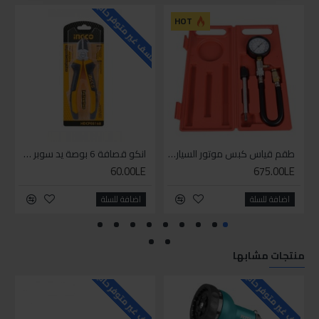
للاسف غير متوفر حاليا
للاسف
HOT
طقم قياس كبس موتور السياره 3 ق
انكو قصافة 6 بوصة يد سوبر وان
60.00LE
675.00LE
اضافة للسلة
اضافة للسلة
منتجات مشابها
للاسف غير متوفر حاليا
للاسف غير متوفر حاليا
للاسف