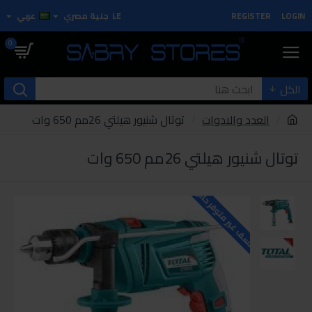
LOGIN
REGISTER
LE
جنية مصري
عربي
0
الكل
العدد والادوات
توتال شنيور هيلتي 26مم 650 وات
توتال شنيور هيلتي 26مم 650 وات
للاسف غير متوفر حاليا