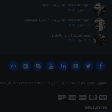
الطريقة الصحيحة لقياس زيت المحرك
٠٧
فبراير
24
الطريقة الصحيحة لقياس زيت الفتيس الاوتوماتيك
٠٧
فبراير
6
كيفية تنظيف الردياتير بالفلاش
٣٠
أبريل
5
حقوق الطبع والنشر © 2021 جميع الحقوق محفوظة sabrystores.com. من تصميم-
NEWSLETTER