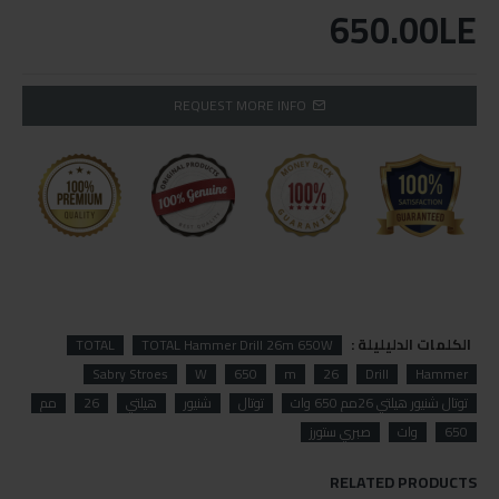
650.00LE
REQUEST MORE INFO
الكلمات الدليليلة :
TOTAL
TOTAL Hammer Drill 26m 650W
Sabry Stroes
W
650
m
26
Drill
Hammer
توتال شنيور هيلتي 26مم 650 وات
توتال
شنيور
هيلتي
26
مم
650
وات
صبري ستورز
RELATED PRODUCTS