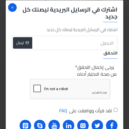
اشترك في الرسايل البريدية ليصلك كل
جديد
اشترك في الرسايل البريدية ليصلك كل جديد
بكره لاصق شكرتون حراري قماش
توتال مسدس رش مياه 9 أشكال
175.00LE
50.00LE
ارسال
اضافة للسلة
اضافة للسلة
التحقق
يرجى إكمال التحقق
من صحة الاختبار أدناه
لقد قرأت ووافقت على
FAQ