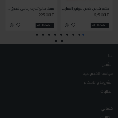
طقم قياس كبس موتور السياره 3 ق
سيكا مانع تسرب زجاجي لاصق اسود 600 مل
225.00LE
675.00LE
اضافة للسلة
اضافة للسلة
عنا
الشحن
سياسة الخصوصية
الشروط والاحكام
الطلبات
حسابي
الطلبات