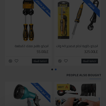
للاسف غير متوفر حاليا
للاسف
متوفر
انجكو كاوية لحام قصدير 40 وات
انجكو طقم مفك 2قطعة
55.00LE
325.00LE
اضافة للسلة
اضافة للسلة
PEOPLE ALSO BOUGHT
للاسف غير متوفر حاليا
HOT