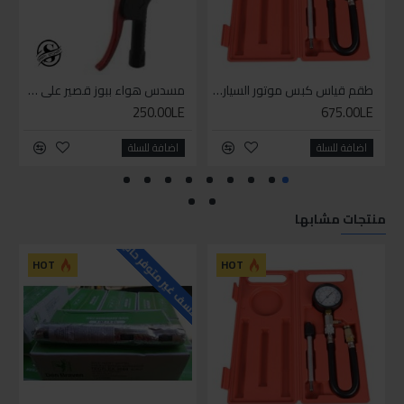
طقم قياس كبس موتور السياره 3 ق
مسدس هواء ببوز قصير على كارت
250.00LE
675.00LE
اضافة للسلة
اضافة للسلة
منتجات مشابها
للاسف غير متوفر حاليا
HOT
HOT