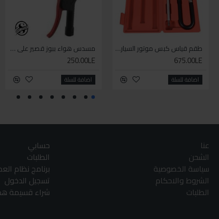
طقم قياس كبس موتور السياره 3 ق
مسدس هواء ببوز قصير على كارت
250.00LE
675.00LE
اضافة للسلة
اضافة للسلة
عنا
حسابي
الشحن
الطلبات
سياسة الخصوصية
برنامج نظام الع
الشروط والاحكام
تسجيل الدخول
الطلبات
شراء قسيمة هدا