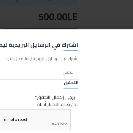
500.00LE
اضافة للسلة
اشتري الان
اشترك في الرسايل البريدية لي
REQUEST MORE INFO
اشترك في الرسايل البريدية ليصلك كل جديد
التحقق
T
Sabry Stores قلم كشف البوية وحوادث السيارات
قلم
كشف
البوية
وحو
يرجى إكمال التحقق
من صحة الاختبار أدناه