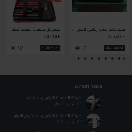
ابرو سبراي و منظف الكترونيات 283ML
سيكا مانع تسرب زجاجي لاصق اسود 600 مل
اللقمه السحريه
طقم حل كلبسات بشنطه قماش ١٩ قطعه للخدمات الشاقه
700.00LE
200.00LE
225.00LE
120.00LE
اضافة للسلة
اضافة للسلة
اضافة للسلة
اضافة للسلة
LATEST NEWS
الطريقة الصحيحة لقياس زيت المحرك
٠٧
فبراير
24
الطريقة الصحيحة لقياس زيت الفتيس الاوتوماتيك
٠٧
فبراير
6