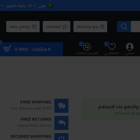
عربي
LE
جنية مصري
بيع منتجاتك
المقالات
تواصل معنا
0
0
0
0 منتجات - 0.00LE
حسابي
المفضل لي
قارن بين المنتجات
FREE SHIPPING
الدفع عند الاستلام
Free delivery over $100
 عند الاستلام
FREE RETURNS
Hassle free returns
SECURED SHOPPING