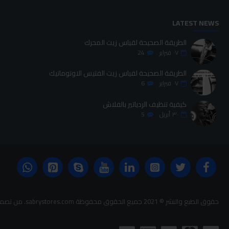
LATEST NEWS
الطريقة الصحيحة لقياس زيت المحرك
٠٧
فبراير
24
الطريقة الصحيحة لقياس زيت الفتيس الاوتوماتيك
٠٧
فبراير
6
كيفية تنظيف الردياتير بالفلاش
٣٠
أبريل
5
حقوق الطبع والنشر © 2021 جميع الحقوق محفوظة sabrystores.com. من تصميم-