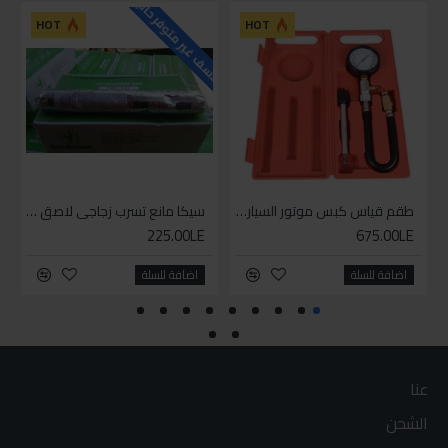
للاسف غير متوفر حاليا
HOT
HOT
طقم قياس كبس موتور السياره 3 ق
سيكا مانع تسرب زجاجي لاصق اسود 600 مل
225.00LE
675.00LE
اضافة للسلة
اضافة للسلة
عنا
الشحن