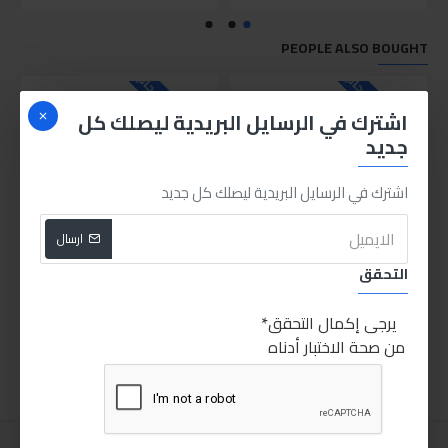
PEOPLE ALSO BOUGHT
للاسف غير متوفر حاليا
للاسف غير متوفر حاليا
اشترك في الرسايل البريدية ليصلك كل
جديد
اشترك في الرسايل البريدية ليصلك كل جديد
ارسال
التحقق
بنسة 8" - احمر و اسود
صاروخ انكو 5 بوصه 800 وات
385.00LE
55.00LE
يرجى إكمال التحقق
من صحة الاختبار أدناه
اضافة للسلة
اضافة للسلة