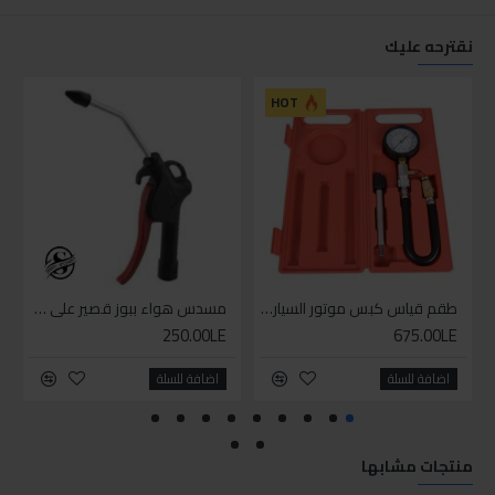
نقترحه عليك
للاسف
HOT
طقم قياس كبس موتور السياره 3 ق
مسدس هواء ببوز قصير على كارت
250.00LE
675.00LE
اضافة للسلة
اضافة للسلة
منتجات مشابها