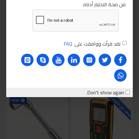
من صحة الاختبار أدناه
لقد قرأت ووافقت على
FAQ
نقترحه عليك
Don't show again.
للاسف غير متوفر حاليا
للاسف
NEW