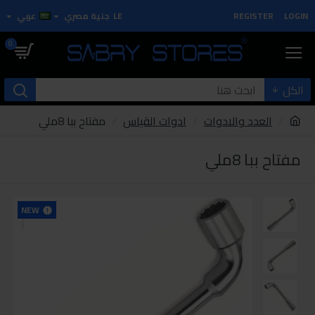
LOGIN
REGISTER
LE
جنية مصري
عربي
0
الكل
العدد والادوات
ادوات القياس
مفتاح ببا 8ملي
مفتاح ببا 8ملي
NEW