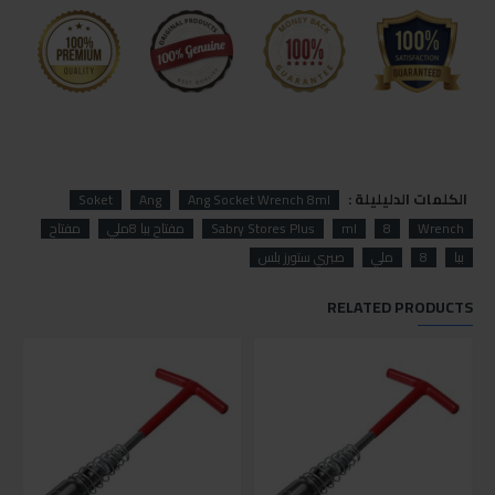
الكلمات الدليليلة :
Soket
Ang
Ang Socket Wrench 8ml
Wrench
8
ml
Sabry Stores Plus
مفتاح ببا 8ملي
مفتاح
ببا
8
ملي
صبري ستورز بلس
RELATED PRODUCTS