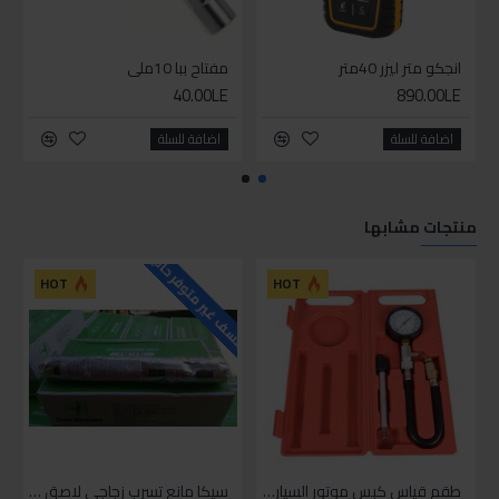
انجكو متر ليزر 40متر
مفتاح ببا 10ملي
40.00LE
890.00LE
اضافة للسلة
اضافة للسلة
منتجات مشابها
للاسف غير متوفر حاليا
HOT
HOT
طقم قياس كبس موتور السياره 3 ق
سيكا مانع تسرب زجاجي لاصق اسود 600 مل