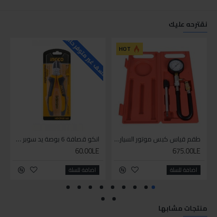
نقترحه عليك
للاسف غير متوفر حاليا
للاسف
HOT
طقم قياس كبس موتور السياره 3 ق
انكو قصافة 6 بوصة يد سوبر وان
60.00LE
675.00LE
اضافة للسلة
اضافة للسلة
منتجات مشابها