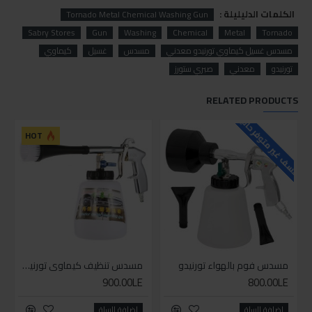
الكلمات الدليليلة :
Tornado Metal Chemical Washing Gun
Sabry Stores
Gun
Washing
Chemical
Metal
Tornado
مسدس غسيل كيماوي تورنيدو معدني
مسدس
غسيل
كيماوي
تورنيدو
معدني
صبري ستورز
RELATED PRODUCTS
للاسف غير متوفر حاليا
HOT
مسدس فوم بالهواء تورنيدو
مسدس تنظيف كيماوي تورنيدو بمشتملاته
900.00LE
800.00LE
اضافة للسلة
اضافة للسلة