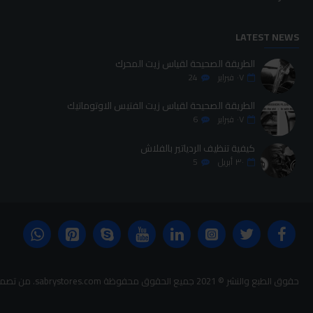
LATEST NEWS
الطريقة الصحيحة لقياس زيت المحرك
٠٧
فبراير
24
الطريقة الصحيحة لقياس زيت الفتيس الاوتوماتيك
٠٧
فبراير
6
كيفية تنظيف الردياتير بالفلاش
٣٠
أبريل
5
حقوق الطبع والنشر © 2021 جميع الحقوق محفوظة sabrystores.com. من تصميم-