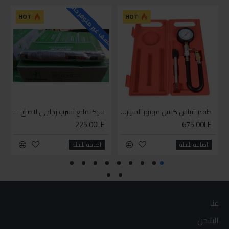
للاسف غير متوفر حاليا
HOT
HOT
طقم قياس كبس موتور السياره 3 ق
سيكا مانع تسرب زجاجي لاصق اسود 600 مل
225.00LE
675.00LE
اضافة للسلة
اضافة للسلة
عنا
الشحن