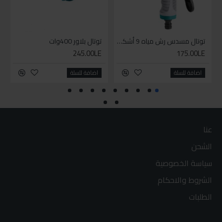
توتال مسدس رش مياه 9 أشكال
توتال بلاور 400وات
245.00LE
175.00LE
اضافة للسلة
اضافة للسلة
عنا
الشحن
سياسة الخصوصية
الشروط والاحكام
الطلبات