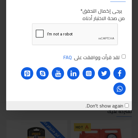
يرجى إكمال التحقق
من صحة الاختبار أدناه
لقد قرأت ووافقت على
FAQ
Don't show again.
نقترحه عليك
للاسف غير متوفر حاليا
للاسف
HOT