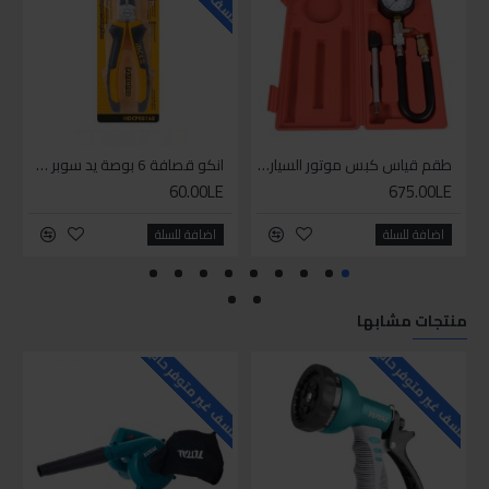
طقم قياس كبس موتور السياره 3 ق
انكو قصافة 6 بوصة يد سوبر وان
60.00LE
675.00LE
اضافة للسلة
اضافة للسلة
منتجات مشابها
للاسف غير متوفر حاليا
للاسف غير متوفر حاليا
للاسف