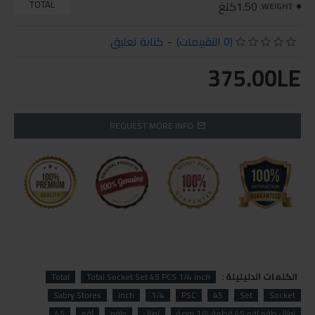
1.50كلغ
TOTAL
WEIGHT:
(0 التقييمات)
-
كتابة تعليق
375.00LE
REQUEST MORE INFO
الكلمات الدليليلة :
Total
Total Socket Set 45 PCS 1/4 inch
Sabry Stores
Inch
1/4
PSC
45
Set
Socket
توتال طقم لقم 45 قطعة 1/4 بوصة
توتال
طقم
لقم
45