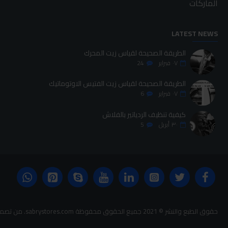
الماركات
LATEST NEWS
الطريقة الصحيحة لقياس زيت المحرك
٠٧
فبراير
24
الطريقة الصحيحة لقياس زيت الفتيس الاوتوماتيك
٠٧
فبراير
6
كيفية تنظيف الردياتير بالفلاش
٣٠
أبريل
5
حقوق الطبع والنشر © 2021 جميع الحقوق محفوظة sabrystores.com. من تصميم-