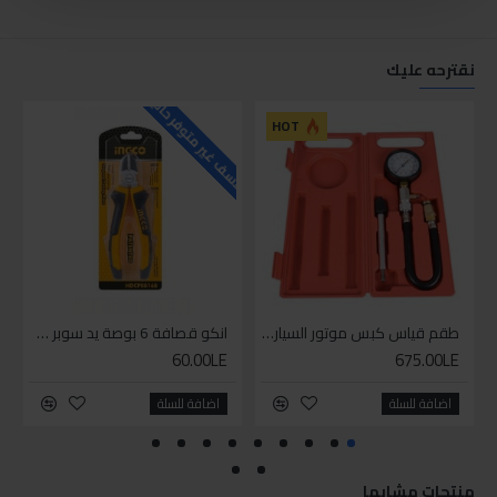
نقترحه عليك
للاسف غير متوفر حاليا
للاسف
HOT
طقم قياس كبس موتور السياره 3 ق
انكو قصافة 6 بوصة يد سوبر وان
60.00LE
675.00LE
اضافة للسلة
اضافة للسلة
منتجات مشابها