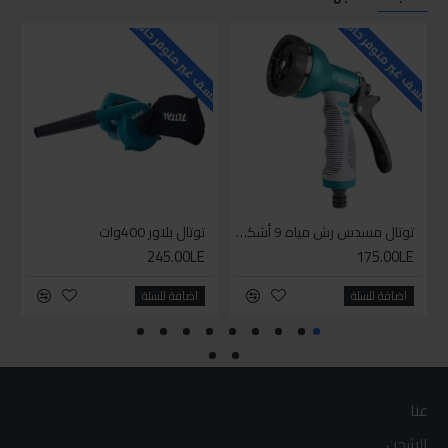
للاسف غير متوفر حاليا
للاسف غير متوفر حاليا
للاسف
توتال مسدس رش مياه 9 أشكال
توتال بلاور 400وات
245.00LE
175.00LE
اضافة للسلة
اضافة للسلة
عنا
الشحن